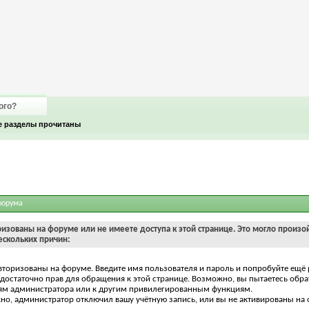
ого?
е разделы прочитаны
форума
ризованы на форуме или не имеете доступа к этой странице. Это могло произо
ескольких причин:
вторизованы на форуме. Введите имя пользователя и пароль и попробуйте ещё 
едостаточно прав для обращения к этой странице. Возможно, вы пытаетесь обра
ям администратора или к другим привилегированным функциям.
о, администратор отключил вашу учётную запись, или вы не активированы на 