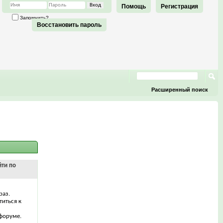
Помощь
Регистрация
Запомнить?
Восстановить пароль
Расширенный поиск
йти по
раз.
титься к
форуме.