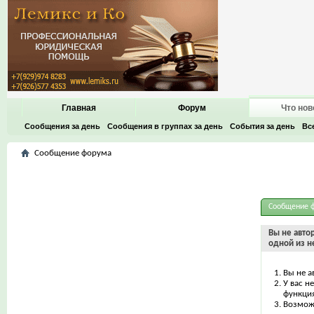
Главная
Форум
Что нов
Сообщения за день
Сообщения в группах за день
События за день
Вс
Сообщение форума
Сообщение 
Вы не авто
одной из н
Вы не а
У вас н
функци
Возможн