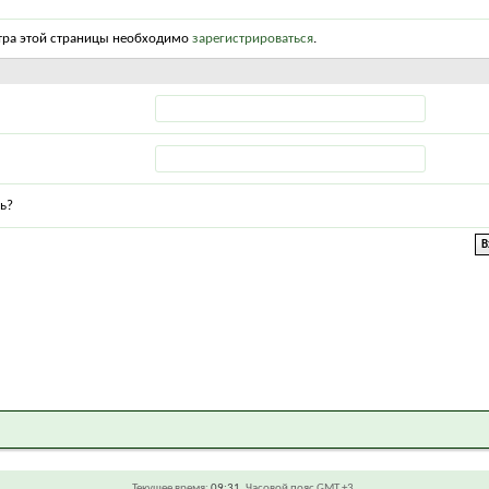
тра этой страницы необходимо
зарегистрироваться
.
ь?
Текущее время:
09:31
. Часовой пояс GMT +3.