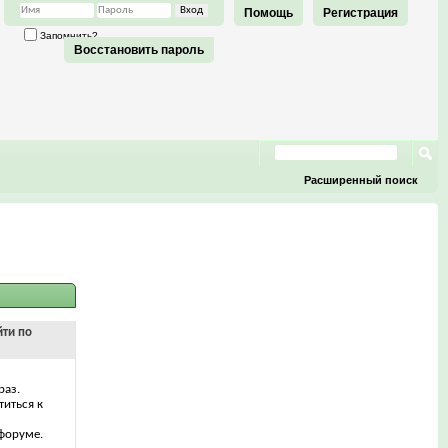
Помощь
Регистрация
Запомнить?
Восстановить пароль
Расширенный поиск
йти по
раз.
титься к
форуме.