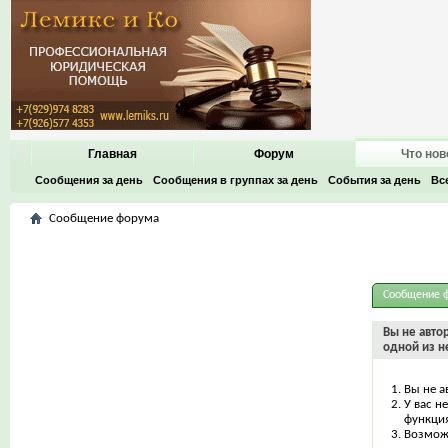
Главная
Форум
Что нов
Сообщения за день
Сообщения в группах за день
События за день
Вс
Сообщение форума
Сообщение 
Вы не авто
одной из н
Вы не а
У вас н
функци
Возможн