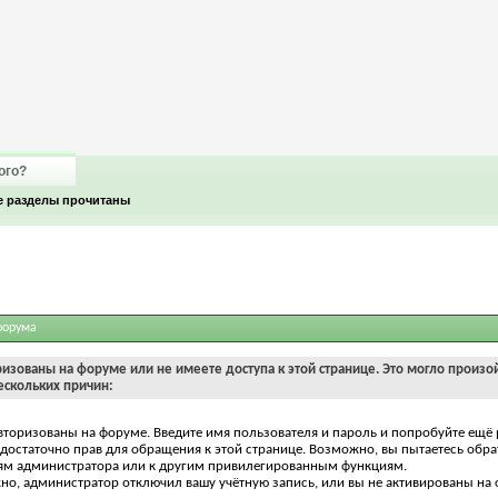
ого?
е разделы прочитаны
форума
ризованы на форуме или не имеете доступа к этой странице. Это могло произо
ескольких причин:
вторизованы на форуме. Введите имя пользователя и пароль и попробуйте ещё 
едостаточно прав для обращения к этой странице. Возможно, вы пытаетесь обра
ям администратора или к другим привилегированным функциям.
о, администратор отключил вашу учётную запись, или вы не активированы на 