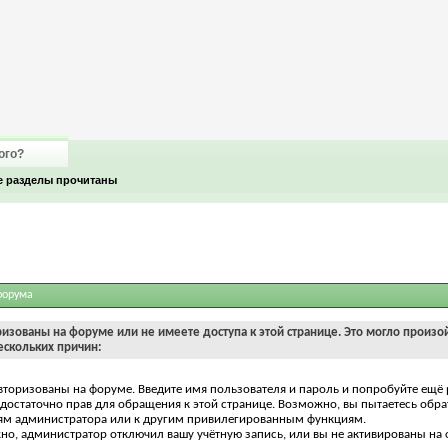
ого?
е разделы прочитаны
форума
ризованы на форуме или не имеете доступа к этой странице. Это могло произо
ескольких причин:
вторизованы на форуме. Введите имя пользователя и пароль и попробуйте ещё 
едостаточно прав для обращения к этой странице. Возможно, вы пытаетесь обра
ям администратора или к другим привилегированным функциям.
о, администратор отключил вашу учётную запись, или вы не активированы на 