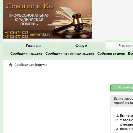
Главная
Форум
Что нов
Сообщения за день
Сообщения в группах за день
События за день
Вс
Сообщение форума
Сообщение 
Вы не авто
одной из н
Вы не а
У вас н
функци
Возможн