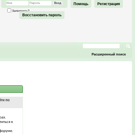
Помощь
Регистрация
Запомнить?
Восстановить пароль
Расширенный поиск
йти по
раз.
титься к
форуме.