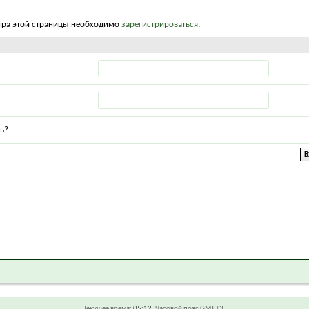
тра этой страницы необходимо
зарегистрироваться
.
ь?
Текущее время:
05:12
. Часовой пояс GMT +3.