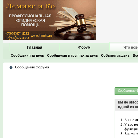
Главная
Форум
Что нов
Сообщения за день
Сообщения в группах за день
События за день
Вс
Сообщение форума
Сообщение 
Вы не авто
одной из н
Вы не а
У вас н
функци
Возможн