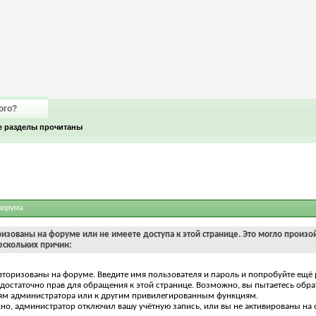
ого?
е разделы прочитаны
форума
ризованы на форуме или не имеете доступа к этой странице. Это могло произо
ескольких причин:
вторизованы на форуме. Введите имя пользователя и пароль и попробуйте ещё 
едостаточно прав для обращения к этой странице. Возможно, вы пытаетесь обра
ям администратора или к другим привилегированным функциям.
о, администратор отключил вашу учётную запись, или вы не активированы на 