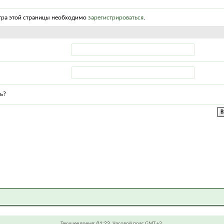
тра этой страницы необходимо
зарегистрироваться
.
ь?
Текущее время:
01:23
. Часовой пояс GMT +3.