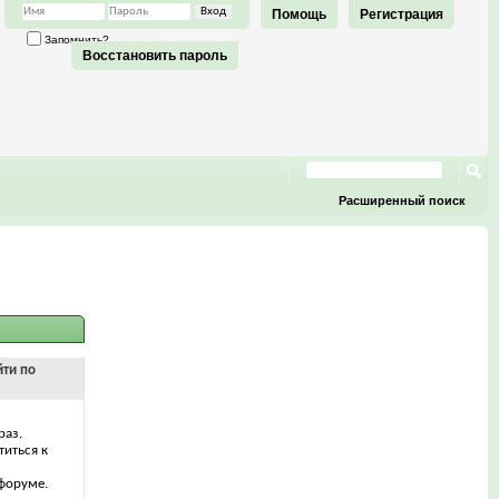
Помощь
Регистрация
Запомнить?
Восстановить пароль
Расширенный поиск
йти по
раз.
титься к
форуме.