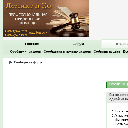
Главная
Форум
Что нов
Сообщения за день
Сообщения в группах за день
События за день
Вс
Сообщение форума
Сообщение 
Вы не авто
одной из н
Вы не а
У вас н
функци
Возможн