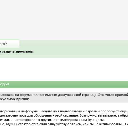
ого?
е разделы прочитаны
форума
ризованы на форуме или не имеете доступа к этой странице. Это могло произо
ескольких причин:
вторизованы на форуме. Введите имя пользователя и пароль и попробуйте ещё 
едостаточно прав для обращения к этой странице. Возможно, вы пытаетесь обра
ям администратора или к другим привилегированным функциям.
о, администратор отключил вашу учётную запись, или вы не активированы на 