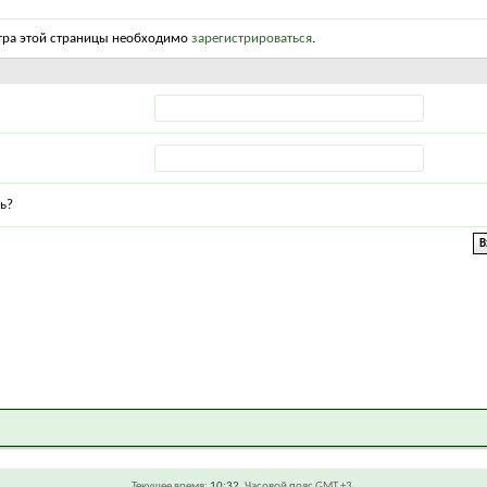
тра этой страницы необходимо
зарегистрироваться
.
ь?
Текущее время:
10:32
. Часовой пояс GMT +3.