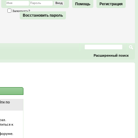
Помощь
Регистрация
Запомнить?
Восстановить пароль
Расширенный поиск
йти по
раз.
титься к
форуме.