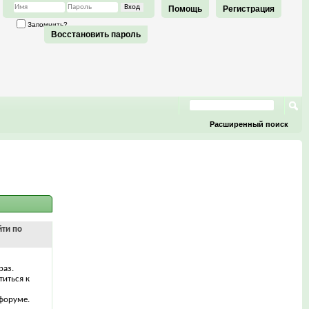
Помощь
Регистрация
Запомнить?
Восстановить пароль
Расширенный поиск
йти по
раз.
титься к
форуме.