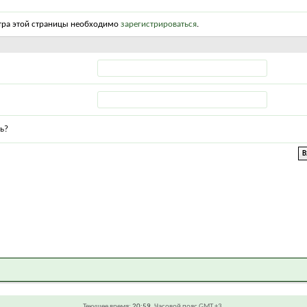
тра этой страницы необходимо
зарегистрироваться
.
ь?
Текущее время:
20:59
. Часовой пояс GMT +3.