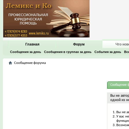
Главная
Форум
Что нов
Сообщения за день
Сообщения в группах за день
События за день
Вс
Сообщение форума
Сообщение 
Вы не авто
одной из н
Вы не а
У вас н
функци
Возможн