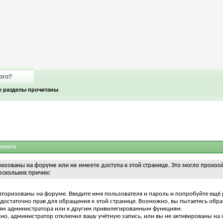
ого?
е разделы прочитаны
форума
ризованы на форуме или не имеете доступа к этой странице. Это могло произо
ескольких причин:
вторизованы на форуме. Введите имя пользователя и пароль и попробуйте ещё 
едостаточно прав для обращения к этой странице. Возможно, вы пытаетесь обра
ям администратора или к другим привилегированным функциям.
о, администратор отключил вашу учётную запись, или вы не активированы на 