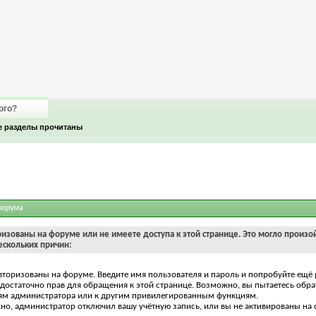
ого?
е разделы прочитаны
форума
ризованы на форуме или не имеете доступа к этой странице. Это могло произо
ескольких причин:
вторизованы на форуме. Введите имя пользователя и пароль и попробуйте ещё 
едостаточно прав для обращения к этой странице. Возможно, вы пытаетесь обра
ям администратора или к другим привилегированным функциям.
о, администратор отключил вашу учётную запись, или вы не активированы на 