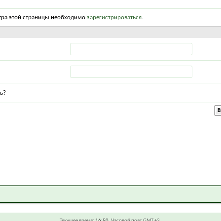
тра этой страницы необходимо
зарегистрироваться
.
ь?
Текущее время:
16:50
. Часовой пояс GMT +3.