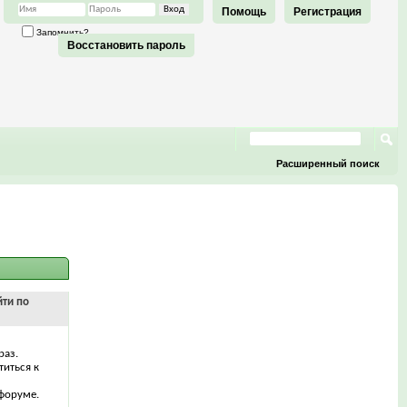
Помощь
Регистрация
Запомнить?
Восстановить пароль
Расширенный поиск
йти по
раз.
титься к
форуме.