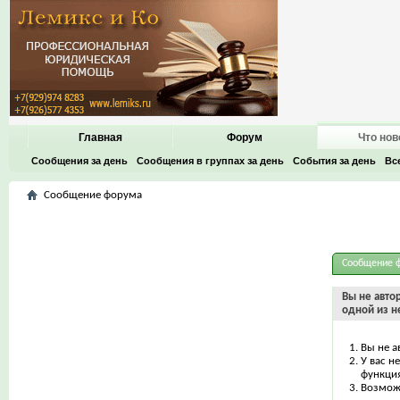
Главная
Форум
Что нов
Сообщения за день
Сообщения в группах за день
События за день
Вс
Сообщение форума
Сообщение 
Вы не авто
одной из н
Вы не а
У вас н
функци
Возможн