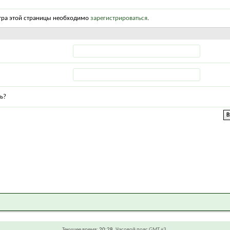
тра этой страницы необходимо
зарегистрироваться
.
ь?
Текущее время:
20:28
. Часовой пояс GMT +3.