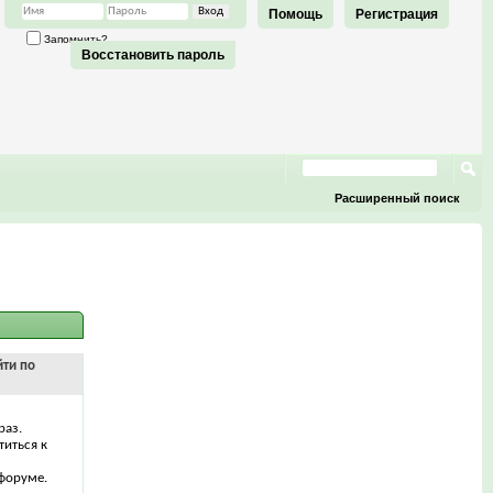
Помощь
Регистрация
Запомнить?
Восстановить пароль
Расширенный поиск
йти по
раз.
титься к
форуме.