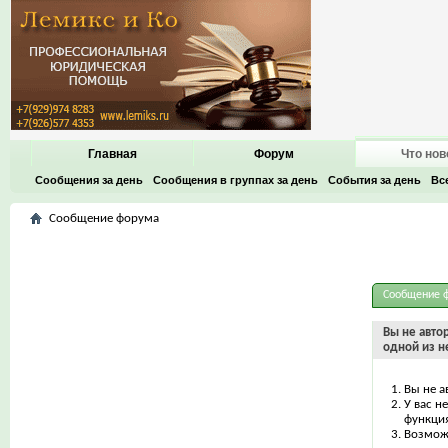
Главная
Форум
Что нов
Сообщения за день
Сообщения в группах за день
События за день
Вс
Сообщение форума
Сообщение 
Вы не авто
одной из н
Вы не а
У вас н
функци
Возможн