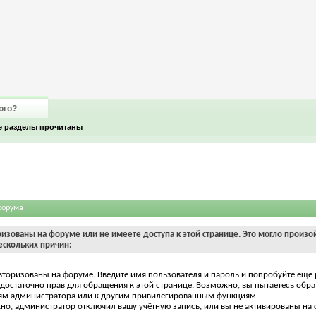
ого?
е разделы прочитаны
форума
ризованы на форуме или не имеете доступа к этой странице. Это могло произо
ескольких причин:
вторизованы на форуме. Введите имя пользователя и пароль и попробуйте ещё 
едостаточно прав для обращения к этой странице. Возможно, вы пытаетесь обра
ям администратора или к другим привилегированным функциям.
о, администратор отключил вашу учётную запись, или вы не активированы на 