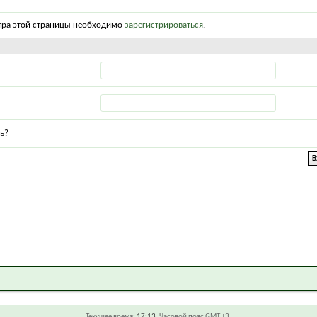
тра этой страницы необходимо
зарегистрироваться
.
ь?
Текущее время:
17:13
. Часовой пояс GMT +3.