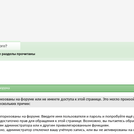
ого?
е разделы прочитаны
форума
ризованы на форуме или не имеете доступа к этой странице. Это могло произо
ескольких причин:
вторизованы на форуме. Введите имя пользователя и пароль и попробуйте ещё 
едостаточно прав для обращения к этой странице. Возможно, вы пытаетесь обра
ям администратора или к другим привилегированным функциям.
о, администратор отключил вашу учётную запись, или вы не активированы на 