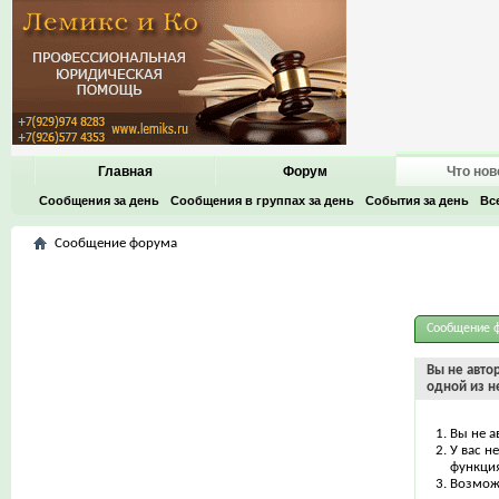
Главная
Форум
Что нов
Сообщения за день
Сообщения в группах за день
События за день
Вс
Сообщение форума
Сообщение 
Вы не авто
одной из н
Вы не а
У вас н
функци
Возможн