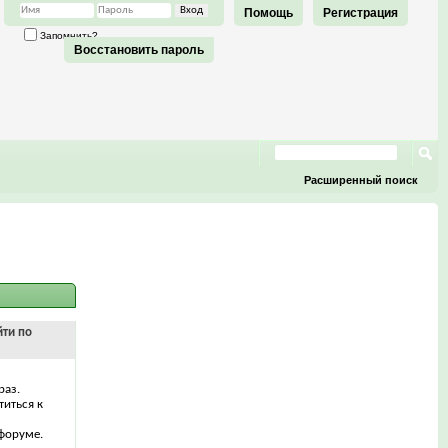
Помощь
Регистрация
Запомнить?
Восстановить пароль
Расширенный поиск
йти по
раз.
титься к
форуме.