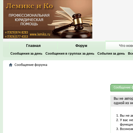
Главная
Форум
Что нов
Сообщения за день
Сообщения в группах за день
События за день
Вс
Сообщение форума
Сообщение 
Вы не авто
одной из н
Вы не а
У вас н
функци
Возможн