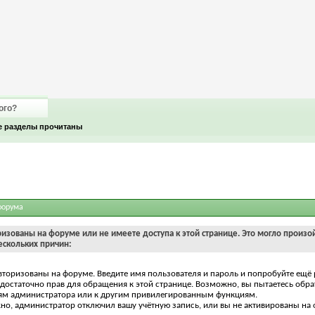
ого?
е разделы прочитаны
форума
ризованы на форуме или не имеете доступа к этой странице. Это могло произо
ескольких причин:
вторизованы на форуме. Введите имя пользователя и пароль и попробуйте ещё 
едостаточно прав для обращения к этой странице. Возможно, вы пытаетесь обра
ям администратора или к другим привилегированным функциям.
о, администратор отключил вашу учётную запись, или вы не активированы на 