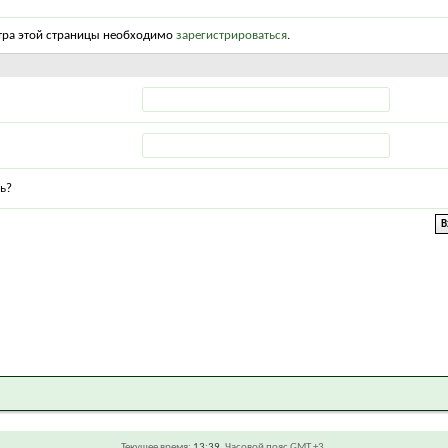
тра этой страницы необходимо
зарегистрироваться
.
ь?
Текущее время:
13:39
. Часовой пояс GMT +3.