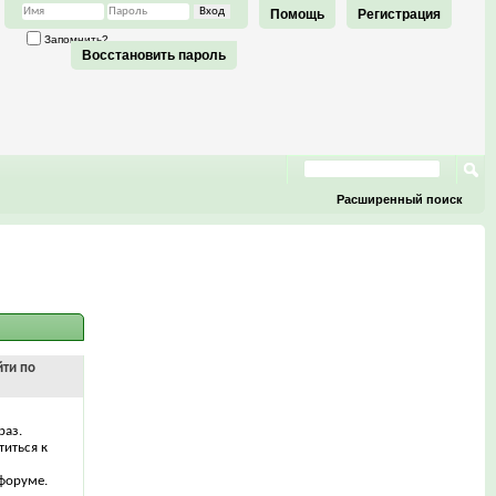
Помощь
Регистрация
Запомнить?
Восстановить пароль
Расширенный поиск
йти по
раз.
титься к
форуме.