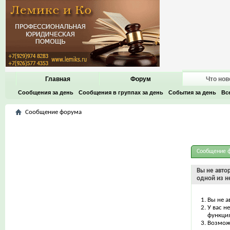
Главная
Форум
Что нов
Сообщения за день
Сообщения в группах за день
События за день
Вс
Сообщение форума
Сообщение 
Вы не авто
одной из н
Вы не а
У вас н
функци
Возможн