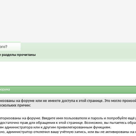
ого?
е разделы прочитаны
форума
ризованы на форуме или не имеете доступа к этой странице. Это могло произо
ескольких причин:
вторизованы на форуме. Введите имя пользователя и пароль и попробуйте ещё 
едостаточно прав для обращения к этой странице. Возможно, вы пытаетесь обра
ям администратора или к другим привилегированным функциям.
о, администратор отключил вашу учётную запись, или вы не активированы на 