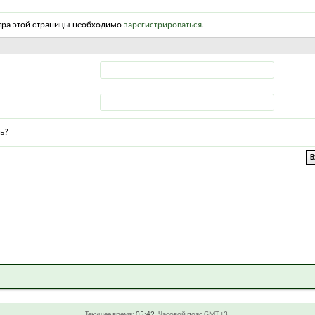
тра этой страницы необходимо
зарегистрироваться
.
ь?
Текущее время:
05:42
. Часовой пояс GMT +3.