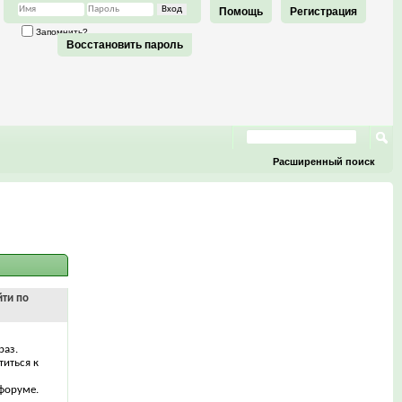
Помощь
Регистрация
Запомнить?
Восстановить пароль
Расширенный поиск
йти по
раз.
титься к
форуме.