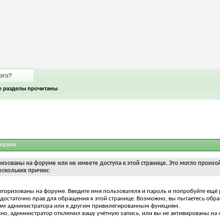
ого?
е разделы прочитаны
форума
ризованы на форуме или не имеете доступа к этой странице. Это могло произо
ескольких причин:
вторизованы на форуме. Введите имя пользователя и пароль и попробуйте ещё 
едостаточно прав для обращения к этой странице. Возможно, вы пытаетесь обра
ям администратора или к другим привилегированным функциям.
о, администратор отключил вашу учётную запись, или вы не активированы на 