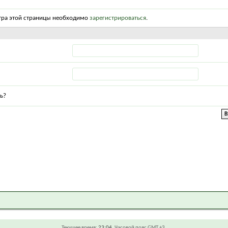
тра этой страницы необходимо
зарегистрироваться
.
ь?
Текущее время:
23:04
. Часовой пояс GMT +3.