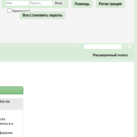
Помощь
Регистрация
Запомнить?
Восстановить пароль
Расширенный поиск
йти по
раз.
титься к
форуме.