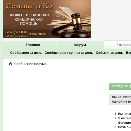
Главная
Форум
Что нов
Сообщения за день
Сообщения в группах за день
События за день
Вс
Сообщение форума
Сообщение 
Вы не авто
одной из н
Вы не а
У вас н
функци
Возможн