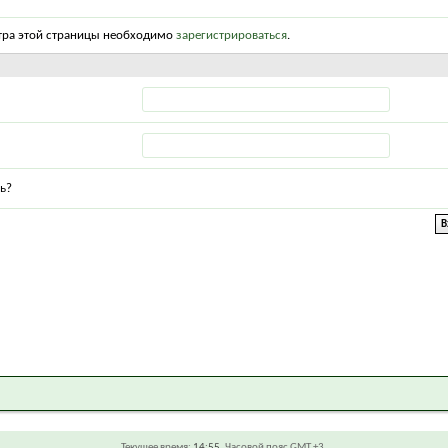
тра этой страницы необходимо
зарегистрироваться
.
ь?
Текущее время:
14:55
. Часовой пояс GMT +3.