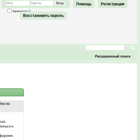
Помощь
Регистрация
Запомнить?
Восстановить пароль
Расширенный поиск
йти по
раз.
титься к
форуме.