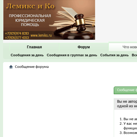
Главная
Форум
Что нов
Сообщения за день
Сообщения в группах за день
События за день
Вс
Сообщение форума
Сообщение 
Вы не авто
одной из н
Вы не а
У вас н
функци
Возможн