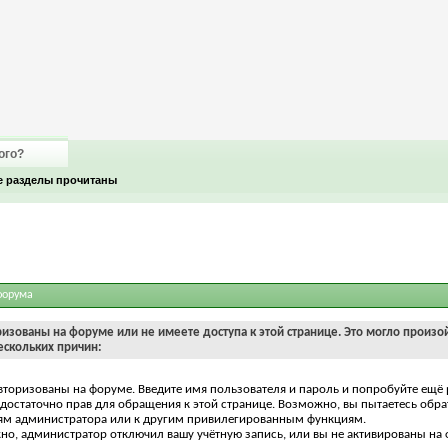
ого?
е разделы прочитаны
форума
ризованы на форуме или не имеете доступа к этой странице. Это могло произо
ескольких причин:
вторизованы на форуме. Введите имя пользователя и пароль и попробуйте ещё 
едостаточно прав для обращения к этой странице. Возможно, вы пытаетесь обра
ям администратора или к другим привилегированным функциям.
о, администратор отключил вашу учётную запись, или вы не активированы на 