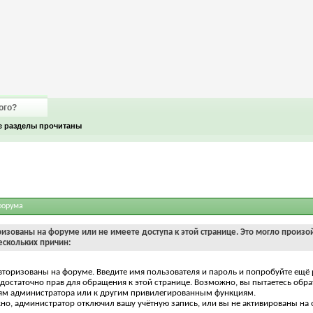
ого?
е разделы прочитаны
форума
ризованы на форуме или не имеете доступа к этой странице. Это могло произо
ескольких причин:
вторизованы на форуме. Введите имя пользователя и пароль и попробуйте ещё 
едостаточно прав для обращения к этой странице. Возможно, вы пытаетесь обра
ям администратора или к другим привилегированным функциям.
о, администратор отключил вашу учётную запись, или вы не активированы на 