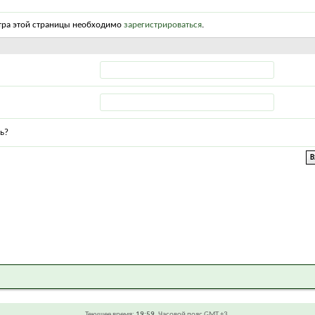
тра этой страницы необходимо
зарегистрироваться
.
ь?
Текущее время:
19:59
. Часовой пояс GMT +3.