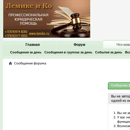
Главная
Форум
Что нов
Сообщения за день
Сообщения в группах за день
События за день
Вс
Сообщение форума
Сообщение 
Вы не авто
одной из н
Вы не а
У вас н
функци
Возможн