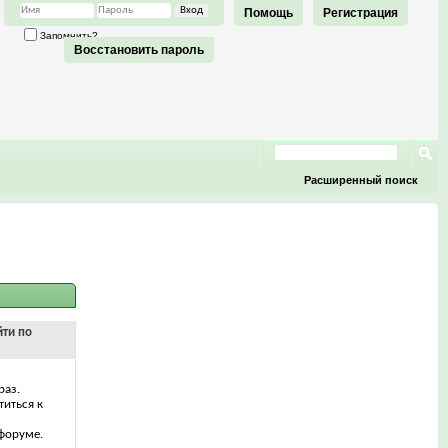
Помощь
Регистрация
Запомнить?
Восстановить пароль
Расширенный поиск
йти по
раз.
титься к
форуме.