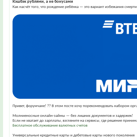
Кэшбэк рублями, а не бонусами
Как насчёт того, что рождение ребёнка — это вариант избежания смерт
Привет, форумчане! ?? В этом посте хочу порекомендовать набором ор
Молниеносные онлайн-займы — без лишних документов и задержек!
Если не хватает до зарплаты, взгляните на сервисы, где решение прин
Бесплатное обслуживание валютных счетов
Универсальные кредитные карты и дебетовые карты нового поколения