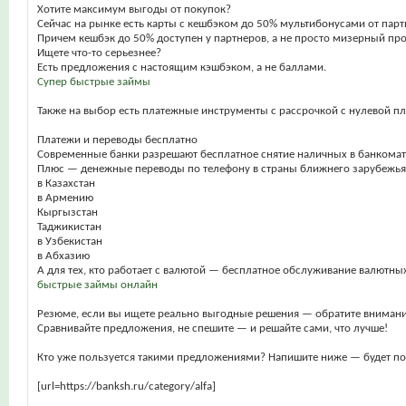
Хотите максимум выгоды от покупок?
Сейчас на рынке есть карты с кешбэком до 50% мультибонусами от парт
Причем кешбэк до 50% доступен у партнеров, а не просто мизерный про
Ищете что-то серьезнее?
Есть предложения с настоящим кэшбэком, а не баллами.
Супер быстрые займы
Также на выбор есть платежные инструменты с рассрочкой с нулевой п
Платежи и переводы бесплатно
Современные банки разрешают бесплатное снятие наличных в банкомата
Плюс — денежные переводы по телефону в страны ближнего зарубежья
в Казахстан
в Армению
Кыргызстан
Таджикистан
в Узбекистан
в Абхазию
А для тех, кто работает с валютой — бесплатное обслуживание валютных
быстрые займы онлайн
Резюме, если вы ищете реально выгодные решения — обратите внимание
Сравнивайте предложения, не спешите — и решайте сами, что лучше!
Кто уже пользуется такими предложениями? Напишите ниже — будет по
[url=https://banksh.ru/category/alfa]