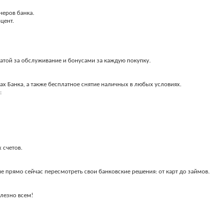
неров банка.
цент.
латой за обслуживание и бонусами за каждую покупку.
х Банка, а также бесплатное снятие наличных в любых условиях.
:
 счетов.
 прямо сейчас пересмотреть свои банковские решения: от карт до займов.
лезно всем!