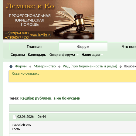
Главная
Форум
Что нов
Справка
Календарь
Опции форума
Навигация
Форум
Материнство
РиД (про беременность и роды)
Кэшбэк
Схватко-считалка
Тема:
Кэшбэк рублями, а не бонусами
02.06.2026
08:44
GabrielCow
Гость