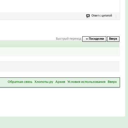
Ответ с цитатой
Быстрый переход
Посиделки
Вверх
Обратная связь
Хлопоты.ру
Архив
Условия использования
Вверх