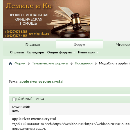
Главная
Форум
Что нов
Справка
Календарь
Опции форума
Навигация
Форум
Тематические форумы
Посиделки
МодаСтиль apple riv
Тема:
apple river evzone crystal
06.06.2026
21:54
LowellSmith
Гость
apple river evzone crystal
Удобный каталог <a href=https://weblabo.ru/>https://weblabo.ru</a> он
повседневных задач.