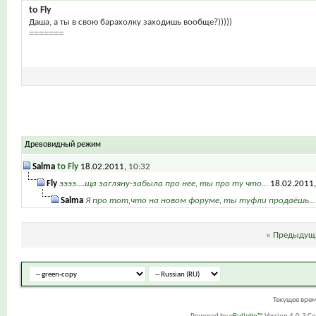
to Fly
Даша, а ты в свою барахолку заходишь вообще?)))))
=======
Древовидный режим
Salma
to Fly
18.02.2011,
10:32
Fly
ээээ....ща загляну-забыла про нее, ты про ту что...
18.02.2011
Salma
Я про тот,что на новом форуме, ты туфли продаёшь...
«
Предыдуща
Текущее вре