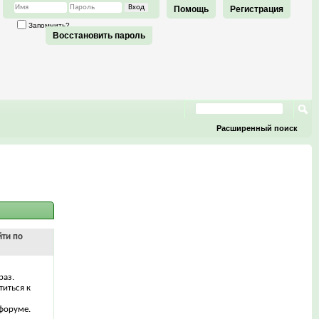
Помощь
Регистрация
Запомнить?
Восстановить пароль
Расширенный поиск
йти по
раз.
титься к
форуме.