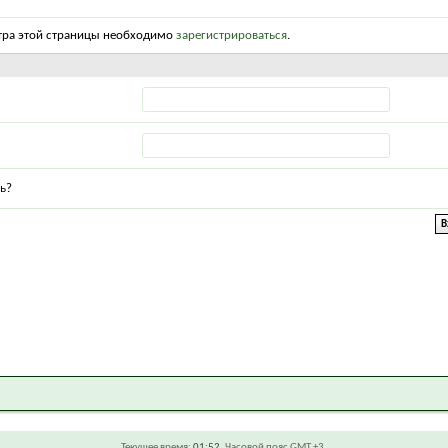
тра этой страницы необходимо
зарегистрироваться
.
ь?
Текущее время:
01:52
. Часовой пояс GMT +3.