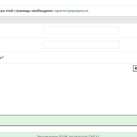
тра этой страницы необходимо
зарегистрироваться
.
ь?
Текущее время:
02:04
. Часовой пояс GMT +3.