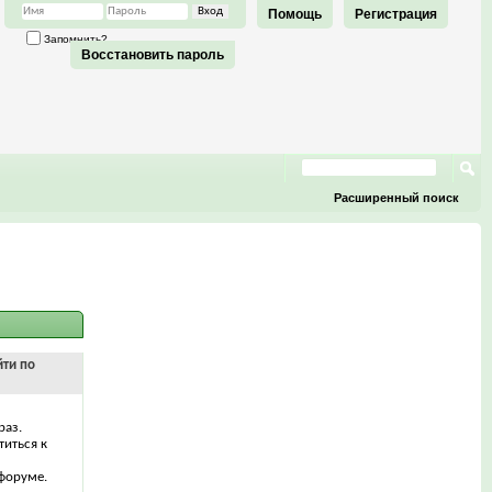
Помощь
Регистрация
Запомнить?
Восстановить пароль
Расширенный поиск
йти по
раз.
титься к
форуме.