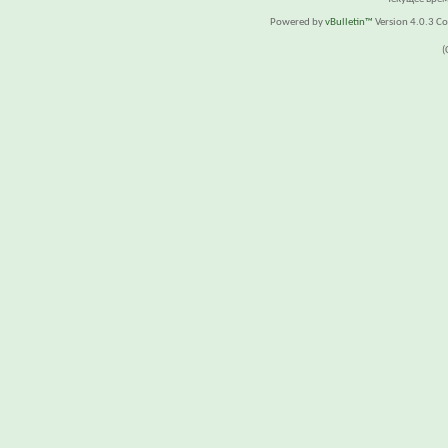
Powered by
vBulletin™
Version 4.0.3 Cop
(