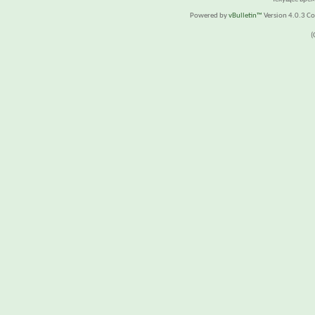
Powered by
vBulletin™
Version 4.0.3 Cop
(