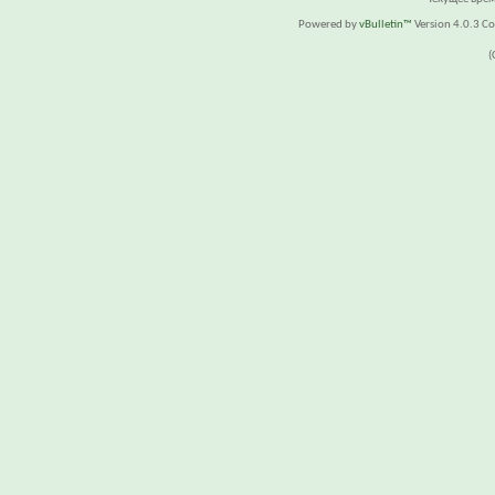
Powered by
vBulletin™
Version 4.0.3 Cop
(