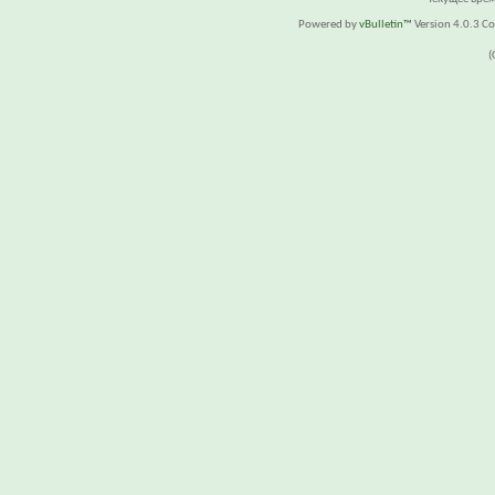
Powered by
vBulletin™
Version 4.0.3 Cop
(