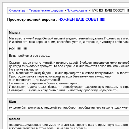
Хлопоты.ру
>
Тематические форумы
>
Психо-форум
> НУЖНЕН ВАШ СОВЕТ!!!!!!
Просмотр полной версии :
НУЖНЕН ВАШ СОВЕТ!!!!!!
Мальта
Мы вместе уже 4 года.Он мой первый и единственный мужчина.Поженились мес
Я люблю его, мне хорошо сним, спокойно, уютно, интересно, чувствую себя само
НО!!!!!!!!!!!!!!!
Есть проблем а все сексе...
Скажем так, он симпотичный, и немного худой. В общем внешне он меня не возбуж
да когда физиология требует...то все хорошо и мне хочется секса или его и секса.
Но это не так часто...
А он меня хочет каждый день...и мне приходится сначала потдаваться....бывает ч
Просто для меня в первую очередь всегда был важен его внутр. мир.
А не внешность....он симпотичный...
Но мне по сути нравятся более крепкие парни...
И не знаю что делать...т.к. бывает что возбуждают.....другие мужчины...и мне стра
Повторюсь....я очень хочу быть с ним...и поэтому проблему надо решать...
Юля__
ех...мне бы такого мужчину..мой вот наоборот...вообще ничего не хочет...а я уж
Мальта
говорила...и удовольствие умеет и знает как...просто на это время нужно....а его 
я жуткая эгоистка в этом деле....и на это он согласен....