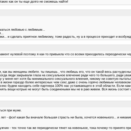
 таких как он ты еще долго не сможешь найти!
ниматься любовью с любимым...
...
и... и сделать приятное любимому, тоже радость, ну а в процессе приходит и возбуж
рамент нулевой поэтому я как-то привыкла что со всеми приходилось переодически че
и, как вы женщины любите. ты пишешь , что любишь его, что он такой весь расчудесный
гда люди закрывали глаза на сексуальное влечение ради чего то большего, ради уважен
му у меня нет хотя бы минимального сексуального влеения, никому ни советую пытатьс
 в жизни гораздо более интересных чем секс даже с очень горячо любимым человеком.
 секс будем находить себе партнера 100% нас устаивающего в этой области. Если нам
динять вещи котрые не могут быть соединеными мы не в раю живем. Вся жизнь состоит и
ться при муже.
лет - фсе! какая бы вначале большая страсть ни была, хочется новенького... и никакие
ужчин - тех точно так же периодически тянет на новенькое, тока почему-то принято