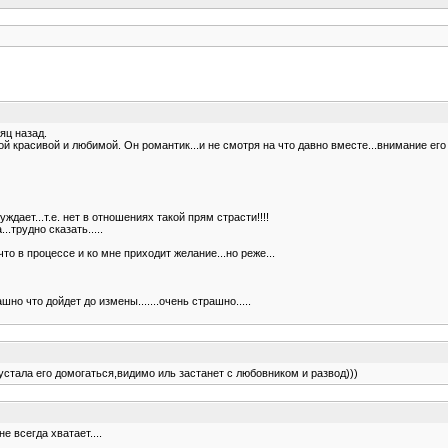
яц назад.
й красивой и любимой. Он романтик...и не смотря на что давно вместе...внимание его 
дает...т.е. нет в отношениях такой прям страсти!!!!
..трудно сказать.....
то в процессе и ко мне приходит желание...но реже...
шно что дойдет до измены.......очень страшно.....
е устала его домогаться,видимо иль застанет с любовником и развод)))
не всегда хватает....