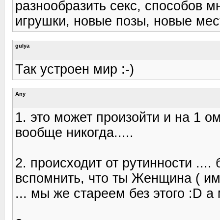
разнообразить секс, способов м
игрушки, новые позы, новые мест
gulya
Так устроен мир :-)
Any
1. это может произойти и на 1 ом 
вообще никогда.....
2. происходит от рутинности .... 
вспомнить, что ты Женщина ( им
... мы же стареем без этого :D а