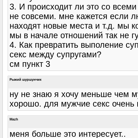
3. И происходит ли это со всем
не совсеми. мне кажется если 
находят новые места и т.д. мы к
мы в начале отношений так не гу
4. Как превратить выполение су
секс между супругами?
см пункт 3
Рыжий шуршунчик
ну не знаю я хочу меньше чем м
хорошо. для мужчие секс очень
Mazh
меня больше это интересует..