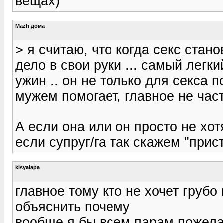
вещах)
Mazh дома
> я считаю, что когда секс ста
дело в свои руки ... самый легк
ужин .. он не только для секса 
мужем помогает, главное не час
А если она или он просто не хот
если супруг/га так скажем "прис
kisyalapa
главное тому кто не хочет грубо
объяснить почему
вообще я бы всем парам пожела