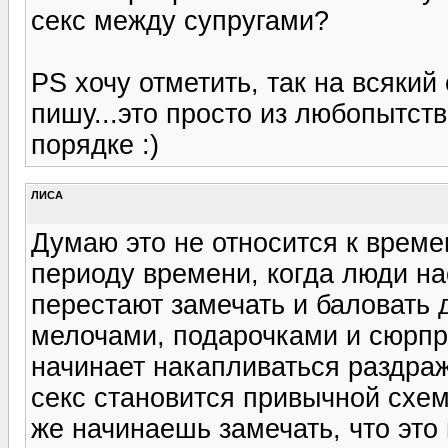
секс между супругами?
PS хочу отметить, так на всякий
пишу...это просто из любопытств
порядке :)
ЛИСА
Думаю это не относится к времен
периоду времени, когда люди нас
перестают замечать и баловать 
мелочами, подарочками и сюрпр
начинает накапливаться раздра
секс становится привычной схемо
же начинаешь замечать, что это 