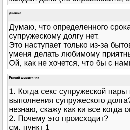
Диашка
Думаю, что определенного срока
супружескому долгу нет.
Это наступает только из-за быто
уменя делать любимому приятн
Ой, как не хочется, что бы с на
Рыжий шуршунчик
1. Когда секс супружеской пары
выполнения супружеского долга
незнаю, скажу как ки все когда 
2. Почему это происходит?
см. пункт 1