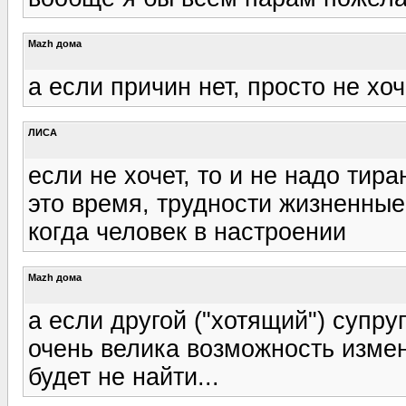
Mazh дома
а если причин нет, просто не хо
ЛИСА
если не хочет, то и не надо тира
это время, трудности жизненные
когда человек в настроении
Mazh дома
а если другой ("хотящий") супру
очень велика возможность измен
будет не найти...