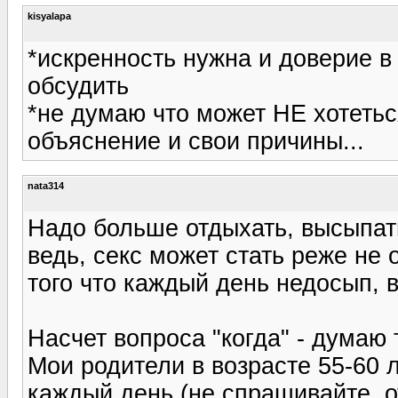
kisyalapa
*искренность нужна и доверие в
обсудить
*не думаю что может НЕ хотетьс
объяснение и свои причины...
nata314
Надо больше отдыхать, высыпать
ведь, секс может стать реже не о
того что каждый день недосып, в
Насчет вопроса "когда" - думаю 
Мои родители в возрасте 55-60 
каждый день (не спрашивайте, от