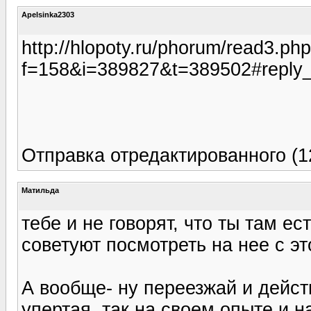
Apelsinka2303
http://hlopoty.ru/phorum/read3.ph
f=158&i=389827&t=389502#reply
Отправка отредактированного (1
Матильда
тебе и не говорят, что ты там ес
советуют посмотреть на нее с эт
А вообще- ну переезжай и дейст
упертая, так на своем опыте и н