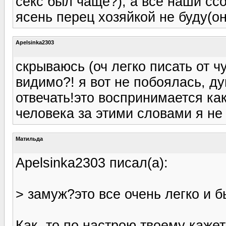
секс был чаще?), а все наши ссо
ясень перец хозяйкой не буду(о
Apelsinka2303
скрываюсь (оч легко писать от ч
видимо?! я вот не побоялась, ду
отвечать!это воспринимается ка
человека за этими словами я не
Матильда
Apelsinka2303 писал(а):
> замуж?это все очень легко и б
Как -то по настрою твоему кажет