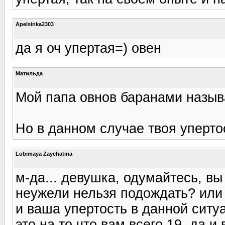
Apelsinka2303
да я оч упертая=) овен
Матильда
Мой папа овнов баранами называ
Но в данном случае твоя уперто
Lubimaya Zaychatina
м-да... девушка, одумайтесь, в
неужели нельзя подождать? или 
и ваша упертость в данной ситу
это на то что вам всего 19. да 