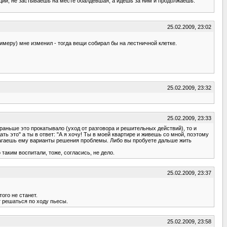
оции, не застываешь на месте обалдевшая, а идешь за ним и продолжаешь.
25.02.2009, 23:02
римеру) мне изменил - тогда вещи собирал бы на лестничной клетке.
25.02.2009, 23:32
25.02.2009, 23:33
 раньше это прокатывало (уход от разговора и решительных действий), то и
ть это" а ты в ответ: "А я хочу! Ты в моей квартире и живешь со мной, поэтому
едлагаешь ему варианты решения проблемы. Либо вы пробуете дальше жить
о таким воспитали, тоже, согласись, не дело.
25.02.2009, 23:37
ого не станет.
т решаться по ходу пьесы.
25.02.2009, 23:58