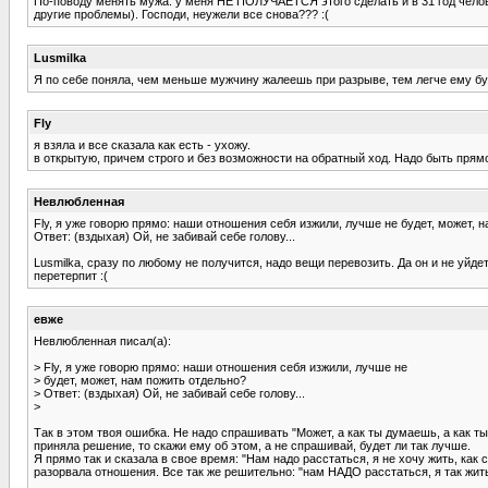
По-поводу менять мужа: у меня НЕ ПОЛУЧАЕТСЯ этого сделать и в 31 год человек
другие проблемы). Господи, неужели все снова??? :(
Lusmilka
Я по себе поняла, чем меньше мужчину жалеешь при разрыве, тем легче ему будет
Fly
я взяла и все сказала как есть - ухожу.
в открытую, причем строго и без возможности на обратный ход. Надо быть прям
Невлюбленная
Fly, я уже говорю прямо: наши отношения себя изжили, лучше не будет, может, 
Ответ: (вздыхая) Ой, не забивай себе голову...
Lusmilka, сразу по любому не получится, надо вещи перевозить. Да он и не уйде
перетерпит :(
евже
Невлюбленная писал(а):
> Fly, я уже говорю прямо: наши отношения себя изжили, лучше не
> будет, может, нам пожить отдельно?
> Ответ: (вздыхая) Ой, не забивай себе голову...
>
Так в этом твоя ошибка. Не надо спрашивать "Может, а как ты думаешь, а как ты
приняла решение, то скажи ему об этом, а не спрашивай, будет ли так лучше.
Я прямо так и сказала в свое время: "Нам надо расстаться, я не хочу жить, ка
разорвала отношения. Все так же решительно: "нам НАДО расстаться, я так жит