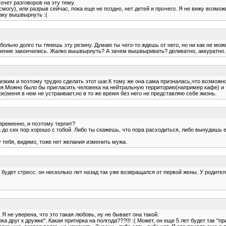
очет разговоров на эту тему.
 смогу), или разрыв сейчас, пока еще не поздно, нет детей и прочего. Я не вижу возмо
баку вышвырнуть :(
 больно долго ты тянешь эту резину. Думаю ты чего-то ждешь от него, но ни как не м
ошение закончились. Жалко вышвырнуть? А зачем вышвыривать? деликатно, аккуратно. 
зким и поэтому трудно сделать этот шаг.К тому же она сама призналась,что возможно
ия.Можно было бы пригласить человека на нейтральную территорию(например кафе) и т
е)меня в нем не устраивает,но в то же время без него не представляю себе жизнь.
 временно, и поэтому терпит?
 до сих пор хорошо с тобой. Либо ты скажешь, что пора расходиться, либо вынудишь е
 тебя, видимо, тоже нет желания изменить мужа.
о будет стресс: он несколько лет назад так уже возвращался от первой жены. У родител
Я не уверена, что это такая любовь, ну не бывает она такой.
рка друг к дружке". Какая притирка на полгода???!!! :( Может, он еще 5 лет будет так "п