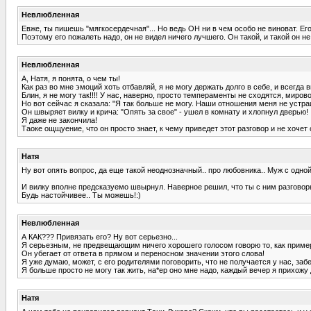
Невлюбленная
Евже, ты пишешь "мягкосердечная"... Но ведь ОН ни в чем особо не виноват. Его
Поэтому его пожалеть надо, он не видел ничего лучшего. Он такой, и такой он не
Невлюбленная
А, Натя, я понята, о чем ты!
Как раз во мне эмоций хоть отбавляй, я не могу держать долго в себе, и всегда 
Блин, я не могу так!!!! У нас, наверно, просто темпераменты не сходятся, ми
Но вот сейчас я сказала: "Я так больше не могу. Наши отношения меня не устра
Он швыряет вилку и крича: "Опять за свое" - ушел в комнату и хлопнул дверью! 
Я даже не закончила!
Таоке ощщуение, что он просто знает, к чему приведет этот разговор и не хочет
Натя
Ну вот опять вопрос, да еще такой неоднозначный.. про любовника.. Муж с одной
И вилку вполне предсказуемо швырнул. Наверное решил, что ты с ним разговоры
Будь настойчивее.. Ты можешь!:)
Невлюбленная
А КАК??? Привязать его? Ну вот серьезно...
Я серьезным, не предвещающим ничего хорошего голосом говорю то, как приме
Он убегает от ответа в прямом и переносном значении этого слова!
Я уже думаю, может, с его родителями поговорить, что не получается у нас, забе
Я больше просто не могу так жить, на*ер оно мне надо, каждый вечер я прихожу 
Натя