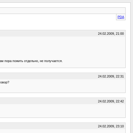
PDA
24.02.2009, 21:00
нам пора пожить отдельно, не получается.
24.02.2009, 22:31
говор?
24.02.2009, 22:42
24.02.2009, 23:10