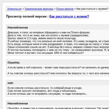
Хлопоты.ру
>
Тематические форумы
>
Психо-форум
> Как расстаться с мужем?
Просмотр полной версии :
Как расстаться с мужем?
Невлюбленная
Девушки, я своя, но впервые обращаюсь к вам на Психо-форуме.
Дело в том, что я не знаю, как поступить с мужем (гражданским).
Кратко: вместе 2,3 года, живем вместе около полугода.
Я сейчас понимаю, что это реально не мой человек. Я к нему охладела, не стр
Есть вещи, которые меня в нем раздражают, я знаю, что никогда не смогу с этим
Наши отношения сошли на нет. 3 месяца без секса, никаких совместных мероприя
Я честно пыталась поговорить с ним на эту тему - он сворачивает разговор. Я, в
Меня тяготит и мучает эта ситуация. КАК от нее избавиться?
Olyashka
А если прям в лоб спросить - может нам пора расстаться? не начинать из далека
А ты совсем хочешь расстаться? или хотелось бы вернуть то, с чего все начин
mihi
Если совсем хочешь расстаться, то собирай вещи и уходи..
Сам потом захочет поговорить, вот тогда и объяснишь.
А если хочешь как то исправить ситуацию, то надо поговорить..
Невлюбленная
Olyashka, я прямо так и спрашивала, он максимум вздыхает, отвечает "Не знаю", и