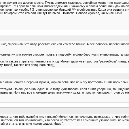
м-то другим и в другом месте. Пусть снимает квартиру. семейная жизнь - не дело одног
ее прожить. ты просто слишком мягкосердечная. Скажи ему о своем решении и дай на сб
все, кому так удобно? Это примерно как бывший МЧ моей сестры. Когда она решила с н
 и вечером чтоб его больше тут не было. Помогло. Собрал и уехал, как миленький.
льно", "я решила, что надо расстаться" или что тебе ближе. А все вопросы перевешива
ловека, ну или точнее скорректировать под себя, можно безотносительно возраста, как 
ся ли так же с третьим, четвертым и т.д. Может дело не в простом "разлюбила" и над
тобой, так что без обид, если что)))
ата в отношениях с первым мужем, корила себя, что не могу построить с ним нормальн
твуют. Но общее в них одно: я не могу чувствовать себя с ним уверенно, защищенной.
ватости. Но у нас все с каждым днем все хуже и хуже, я просто понимаю, что он со мно
виновата, что тебе самой с ними плохо? Может как-то ярче надо высказывать, что тебя 
и пытаешься только намекать, что секса не хватает, без семейных ужинов жить не м
й, я спать, и ты мне нужен рядом. Идем".