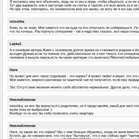
Я пыталась ему все объяснить, ведь на то мы и люди, чтобы общаться, а он не х
Тут два варианта: или я наступаю себе на глотку и терплю это всю жизнь (а я не
Но при этом, повторюсь, по-человечески мне его жалко, не могу же я его как со
totoshka
Блин, ну не знаю. Мне кажется что ни куда ты его отпускать не собираешься. Уж
что ты хочешь. Расторгнуть отношение - так и надо ему сказать, все наши отн
Lapka1
А я понимаю автора.Живя с человеком долгое время,он становится родным и бли
исходят.Думаю,если ты поняла это, действительно не стоит тянуть эти отношен
человека я вышла замуж,есть ли какие критерии это выяснить?Многое(глобально
Натя
Ну может для него такое отдаление - это норма? А может любит и верит, что это
Мне кажется, мирного разговора за чашечкой чая не получится, если ему правда
ЗЫ: Отсутствие желания менять себя абсолютно нормальное. Другое дело, что у
Невлюбленная
totoshka, он мог бы вернуться к родителям, но я представляю, какой для него эт
мужа пока не выбросили ;)
Вообще-то он мог бы себе позволить снять квартиру
Невлюбленная
Натя, ну какая же это норма? Мы с ним больше общались, когда не жили вместе. 
Кстати, да, он говорил мне, что это все "бытовуха", что у нас сейчас идет "прити