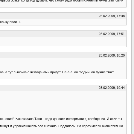
первом браке, когда год думала, что смогу ради любви изменить мужа (там были
25.02.2009, 17:48
усочку пилишь.
25.02.2009, 17:51
25.02.2009, 18:20
в, а тут сыночка с чемоданами придет. Не-е-е, он гордый, он лучше "так"
25.02.2009, 19:44
е решение". Как сказала Таня - надо донести информацию, сообщение. И если ты
5 минут и упросил начать все сначала. Поддалась. Но через месяц окончательно