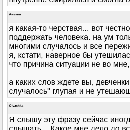
Анькин
я какая-то черствая... вот честн
поддержать человека. на ум толь
многими случалось и все пережи
я, кстати, наверное бы утешила
что причина ситуации не во мне,
а каких слов ждете вы, девченки
случалось" глупая и не утешаю
Olyashka
Я слышу эту фразу сейчас иногда
слышать... Какое мне дело до вс