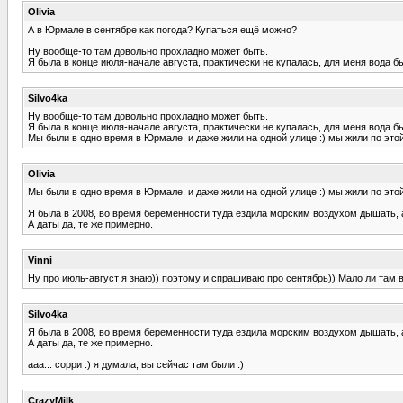
Olivia
А в Юрмале в сентябре как погода? Купаться ещё можно?
Ну вообще-то там довольно прохладно может быть.
Я была в конце июля-начале августа, практически не купалась, для меня вода б
Silvo4ka
Ну вообще-то там довольно прохладно может быть.
Я была в конце июля-начале августа, практически не купалась, для меня вода б
Мы были в одно время в Юрмале, и даже жили на одной улице :) мы жили по этой 
Olivia
Мы были в одно время в Юрмале, и даже жили на одной улице :) мы жили по этой 
Я была в 2008, во время беременности туда ездила морским воздухом дышать, а 
А даты да, те же примерно.
Vinni
Ну про июль-август я знаю)) поэтому и спрашиваю про сентябрь)) Мало ли там в
Silvo4ka
Я была в 2008, во время беременности туда ездила морским воздухом дышать, а 
А даты да, те же примерно.
ааа... сорри :) я думала, вы сейчас там были :)
CrazyMilk