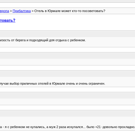
вропа
>
Прибалтика
> Отель в Юрмале может кто-то посоветовать?
етовать?
изость от берега и подходящий для отдыха с ребенком.
 случае выбор приличных отелей в Юрмале очень и очень ограничен.
- я с ребенком не купались, а муж 2 раза искупался... было +21 -довольно прохладно. 