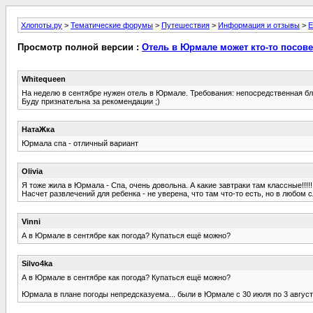
Хлопоты.ру
>
Тематические форумы
>
Путешествия
>
Информация и отзывы
>
Е
Просмотр полной версии :
Отель в Юрмале может кто-то посов
Whitequeen
На неделю в сентябре нужен отель в Юрмале. Требования: непосредственная бл
Буду признательна за рекомендации ;)
НатаЖка
Юрмала спа - отличный вариант
Olivia
Я тоже жила в Юрмала - Спа, очень довольна. А какие завтраки там классные!!!!!
Насчет развлечений для ребенка - не уверена, что там что-то есть, но в любом
Vinni
А в Юрмале в сентябре как погода? Купаться ещё можно?
Silvo4ka
А в Юрмале в сентябре как погода? Купаться ещё можно?
Юрмала в плане погоды непредсказуема... были в Юрмале с 30 июля по 3 августа 