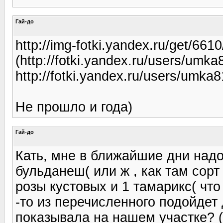
Гай-до
http://img-fotki.yandex.ru/get/6
(http://fotki.yandex.ru/users/umk
http://fotki.yandex.ru/users/umka
Не прошло и года)
Гай-до
Кать, мне в ближайшие дни надо
бульданеш( или ж , как там сорт
розы кустовых и 1 тамарикс( что 
-то из перечисленного подойдет 
показывала на нашем участке? (