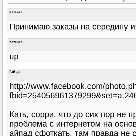
Катенка
Принимаю заказы на середину 
Катенка
up
Гай-до
http://www.facebook.com/photo.p
fbid=254056961379299&set=a.24
Кать, сорри, что до сих пор не 
проблема с интернетом на осно
айпад сфоткать, там правда не с