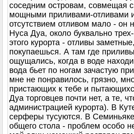
соседним островам, совмещая с 
мощными приливами-отливами и
отсутствием отливом мало - он
Нуса Дуа, около буквально трех
этого курорта - отливы заметные
покупаешься. А там где прилив
ощущались, когда в воде находиш
вода бьет по ногам зачастую при
мне не понравилось, грязно, мн
пристающих к тебе и пытающихся
Дуа торговцев почти нет, а те, 
администрацией курорта). В Кут
серферы тусуются. В Семиньяке 
общего стола - проблем особо н