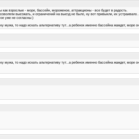
ы как взрослые - море, бассейн, мороженое, аттракционы - все будет в радость.
позволяли выезжать, и ограничений на выезд не было, ну вот привыкли, их устраивало. 
гое уже не согласны:)
уску мужа, то надо искать альтернативу тут...а ребенок именно бассейна жаждет, море о
уску мужа, то надо искать альтернативу тут...а ребенок именно бассейна жаждет, море о