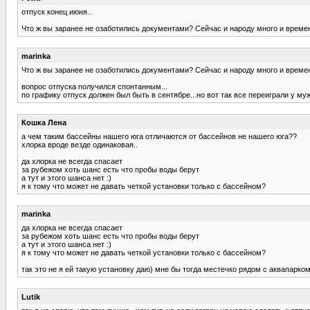
отпуск конец июня..
Что ж вы заранее не озаботились документами? Сейчас и народу много и времени
marinka
Что ж вы заранее не озаботились документами? Сейчас и народу много и времени
вопрос отпуска получился спонтанным...
по графику отпуск должен был быть в сентябре...но вот так все переиграли у муж
Кошка Лена
а чем таким бассейны нашего юга отличаются от бассейнов не нашего юга??
хлорка вроде везде одинаковая..
да хлорка не всегда спасает
за рубежом хоть шанс есть что пробы воды берут
а тут и этого шанса нет :)
я к тому что может не давать четкой установки только с бассейном?
marinka
да хлорка не всегда спасает
за рубежом хоть шанс есть что пробы воды берут
а тут и этого шанса нет :)
я к тому что может не давать четкой установки только с бассейном?
так это не я ей такую установку даю) мне бы тогда местечко рядом с аквапарком
Lutik