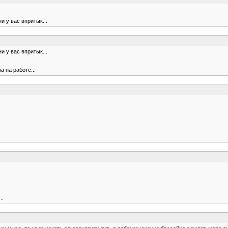
 у вас впритык...
 у вас впритык...
а на работе...
..