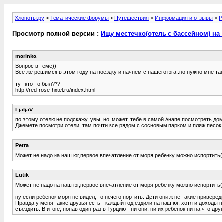
Хлопоты.ру
>
Тематические форумы
>
Путешествия
>
Информация и отзывы
>
Р
Просмотр полной версии :
Ищу местечко(отель с бассейном) на 
marinka
Вопрос в теме))
Все же решимся в этом году на поездку и начнем с нашего юга..но нужно мне так
тут кто-то был???
http://red-rose-hotel.ru/index.html
LjaljaV
по этому отелю не подскажу, увы, но, может, тебе в самой Анапе посмотреть дом
Джемете посмотри отели, там почти все рядом с сосновым парком и пляж песок.
Petra
Может не надо на наш юг,первое впечатление от моря ребенку можно испортить(
Lutik
Может не надо на наш юг,первое впечатление от моря ребенку можно испортить(
ну если ребенок моря не видел, то нечего портить. Дети они ж не такие приверед
Правда у меня такие друзья есть - каждый год ездили на наш юг, хотя и доходы 
съездить. В итоге, попав один раз в Турцию - ни они, ни их ребенок ни на что дру