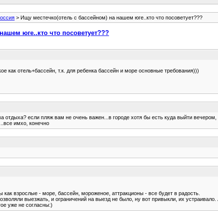
оссия
> Ищу местечко(отель с бассейном) на нашем юге..кто что посоветует???
нашем юге..кто что посоветует???
ое как отель+бассейн, т.к. для ребенка бассейн и море основные требования)))
а отдыха? если пляж вам не очень важен...в городе хотя бы есть куда выйти вечером, 
..все имхо, конечно
ы как взрослые - море, бассейн, мороженое, аттракционы - все будет в радость.
позволяли выезжать, и ограничений на выезд не было, ну вот привыкли, их устраивало. 
гое уже не согласны:)