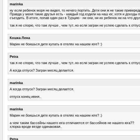
marinka
ну если ребенок моря не видел, то нечего портить. Дети они ж не такие приверед
Правда у меня такие друзья есть - каждый год ездили на наш юг, хотя и доходы 
съездить. В итоге, попав один раз в Турцию - ни они, ни их ребенок ни на что дру
так я не спорю, что там лучше , чем тут..но если загран не успею сделать к отп
Кошка Лена
Марин не боишься дите купать в отелях на нашем юге? :)
Petra
так я не спорю, что там лучше , чем тут..но если загран не успею сделать к отп
А когда отпуск? Загран месяц делается.
marinka
А когда отпуск? Загран месяц делается.
отпуск конец июня..
marinka
Марин не боишься дите купать в отелях на нашем юге? :)
а чем таким бассейны нашего юга отличаются от бассейнов не нашего юга??
хлорка вроде везде одинаковая..
Petra