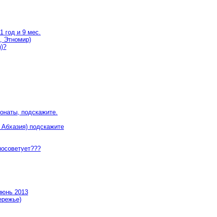
 год и 9 мес.
, Этномир)
п)?
ионаты, подскажите.
 Абхазия) подскажите
посоветует???
июнь 2013
ережье)