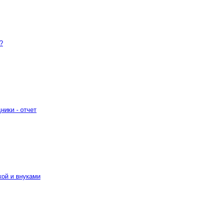
?
ники - отчет
кой и внуками