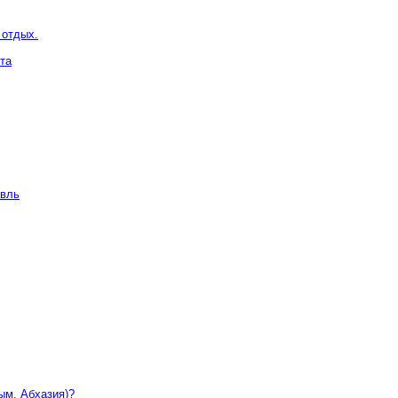
 отдых.
та
авль
ым, Абхазия)?