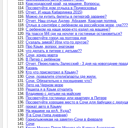
Краснодарский край, на машине. Вопросы.
Посоветуйте дом отдыха в Подмосковье
Отчет. И наша Кабардинка 2015)
Можно ли купить билеты в петергоф заранее?
Отчет. Наш отдых Адлер, Абхазия, Красная поляна.
Отдых в сентябре с ребёнком на российском море, где???
С ребенком на наше море-кто ездил на машине?
На трассе М4 где на ночлег в гостинице остановиться?
Посоветуйте город на полтора дня
Суздаль зимой? Или что-то другое?
Про Крым, вопрос знатокам
что делать в питере с детьми??
Сочи, конец марта
В Питер с ребёнком
Отчет. Переславль-Залесский - 3 дня на новогодние празд
Казань
Кто что присмотрел в Крыму?
Сочи, позвалите отели/апарты где жили.
Сочи. Обязательно к посещению что?
Лето на Черном море
Решила я в Крым отчалить
Владимир с детьми на майские
Посоветуйте гостиницу или квартиру в Питере
Посоветуйте хорошее место в Сочи для бабушки с дедуш
прокат авто в Крыму
На машине на югА. Куда?
Я в Сочи (типа дневник)
Горнолыжникам на заметку-Сочи в феврале
Сочи
Круиз Москва-Питер-Москва т/х Княжна Анастасия