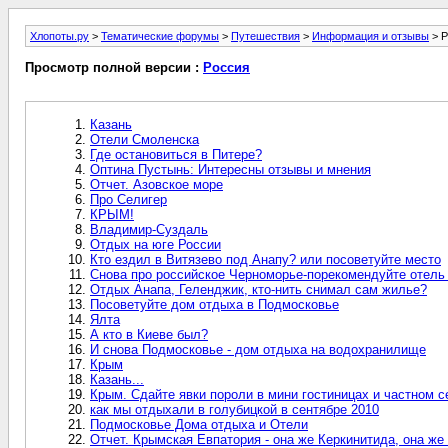
Хлопоты.ру
>
Тематические форумы
>
Путешествия
>
Информация и отзывы
> Р
Просмотр полной версии :
Россия
Казань
Отели Смоленска
Где остановиться в Питере?
Оптина Пустынь: Интересны отзывы и мнения
Отчет. Азовское море
Про Селигер
КРЫМ!
Владимир-Суздаль
Отдых на юге России
Кто ездил в Витязево под Анапу? или посоветуйте место
Снова про российское Черноморье-порекомендуйте отель н
Отдых Анапа, Геленджик, кто-нить снимал сам жилье?
Посоветуйте дом отдыха в Подмосковье
Ялта
А кто в Киеве был?
И снова Подмосковье - дом отдыха на водохранилище
Крым
Казань...
Крым. Сдайте явки пороли в мини гостиницах и частном с
как мы отдыхали в голубицкой в сентябре 2010
Подмосковье Дома отдыха и Отели
Отчет. Крымская Евпатория - она же Керкинитида, она же 