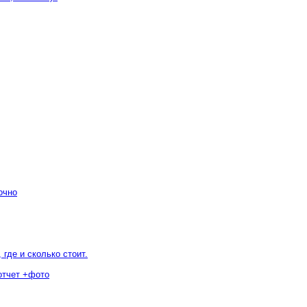
очно
 где и сколько стоит.
отчет +фото