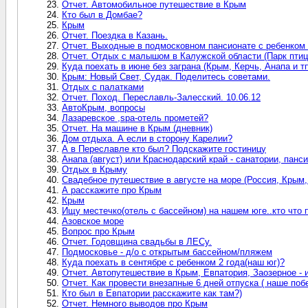
Отчет. Автомобильное путешествие в Крым
Кто был в Домбае?
Крым
Отчет. Поездка в Казань.
Отчет. Выходные в подмосковном пансионате с ребенком 1
Отчет. Отдых с малышом в Калужской области (Парк птиц
Куда поехать в июне без заграна (Крым, Керчь, Анапа и т
Крым: Новый Свет, Судак. Поделитесь советами.
Отдых с палатками
Отчет. Поход. Переславль-Залесский. 10.06.12
АвтоКрым, вопросы
Лазаревское ,spa-отель прометей?
Отчет. На машине в Крым (дневник)
Дом отдыха. А если в сторону Карелии?
А в Переславле кто был? Подскажите гостиницу
Анапа (август) или Краснодарский край - санатории, панс
Отдых в Крыму
Свадебное путешествие в августе на море (Россия, Крым,
А расскажите про Крым
Крым
Ищу местечко(отель с бассейном) на нашем юге..кто что 
Азовское море
Вопрос про Крым
Отчет. Годовщина свадьбы в ЛЕСу.
Подмосковье - д/о с открытым бассейном/пляжем
Куда поехать в сентябре с ребенком 2 года(наш юг)?
Отчет. Автопутешествие в Крым, Евпатория, Заозерное - 
Отчет. Как провести внезапные 6 дней отпуска ( наше поб
Кто был в Евпатории расскажите как там?)
Отчет. Немного выводов про Крым