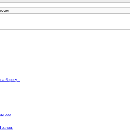
оссия
а берегу...
екторе
Гезлев.