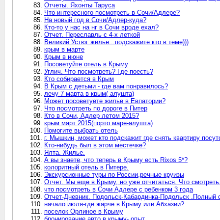
Отчеты. Яхонты Таруса
Что интересного посмотреть в Сочи/Адлере?
На новый год в Сочи/Адлер-куда?
Кто-то у нас на нг в Сочи вроде ехал?
Отчет. Переславль с 4-х леткой
Великий Устюг жилье...подскажите кто в теме)))
крым в марте
Крым в июне
Посоветуйте отель в Крыму
Углич. Что посмотреть? Где поесть?
Кто собирается в Крым
В Крым с детьми - где вам понравилось?
лечу 7 марта в крым( алушта)
Может посоветуете жилье в Евпатории?
Что посмотреть по дороге в Питер
Кто в Сочи, Адлер летом 2015?
крым март 2015(порто маре-алушта)
Помогите выбрать отель
г. Мышкин, может кто подскажит где снять квартиру посут
Кто-нибудь был в этом местечке?
Ялта. Жилье.
А вы знаете, что теперь в Крыму есть Rixos 5*?
колоритный отель в Питере.
Экскурсионные туры по России,речные круизы
Отчет. Мы еще в Крыму, но уже отчитаться. Что смотреть,
что посмотреть в Сочи Адлере с ребенком 3 года
Отчет-Дневник. Подольск-Кабардинка-Подольск .Полный 
начало июля-где жарче в Крыму или Абхазии?
поселок Орлиное в Крыму
бронирование авто в крыму- опыт