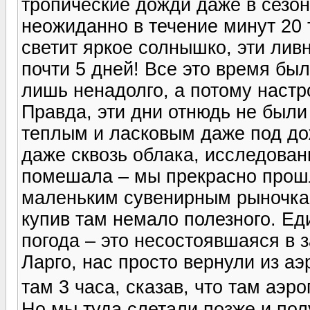
тропические дожди даже в сезо
неожиданно в течение минут 20 
светит яркое солнышко, эти ли
почти 5 дней! Все это время бы
лишь ненадолго, а потому наст
Правда, эти дни отнюдь не были
теплым и ласковым даже под дож
даже сквозь облака, исследован
помешала – мы прекрасно прошл
маленьким сувенирным рыночкам
купив там немало полезного. Ед
погода – это несостоявшаяся в 
Ларго, нас просто вернули из аэ
там 3 часа, сказав, что там аэр
Но мы туда слетали позже и пол