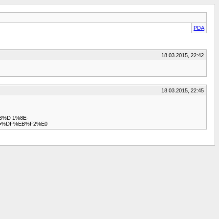
PDA
18.03.2015, 22:42
18.03.2015, 22:45
3%D 1%8E-
t=%DF%EB%F2%E0