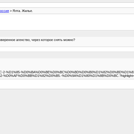
оссия
> Ялта. Жилье.
оверенное агенство, через которое снять можно?
%B0%D0%BC-2-%D1%85-%D0%BA%D0%BE%D0%BC%D0%BD%D0%B0%D1%82%D0%BD%D1%8
%D0%AF%D0%BB%D1%82%D0%B5.-%D0%9A%D1%80%D1%8B%D0%BC.?highligh