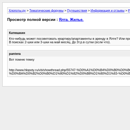
Хлопоты.ру
>
Тематические форумы
>
Путешествия
>
Информация и отзывы
>
Р
Просмотр полной версии :
Ялта. Жилье.
Катюшкин
Кто-нибудь может посоветовать квартиру/апартаменты в аренду в Ялте? Или пр
В поисках 2-шки или 3-шки на май месяц. До 3т.р.в сутки (если что).
pantera
Вот помню темку
http://www.hlopoty.ru/vb/showthread.php/55747-%D0%A1%D0%B4%D0
%D0%BA%D0%B2%D0%B0%D1%80%D1%82%D0%B8%D1%80%D1%83-%D0%B2-