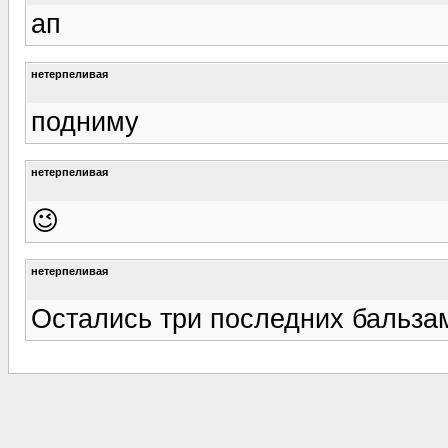
ап
нетерпеливая
подниму
нетерпеливая
😉
нетерпеливая
Остались три последних бальза