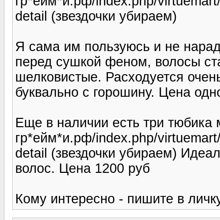
гр*ейм*и.рф/index.php/virtuemart
detail (звездочки убираем)
Я сама им пользуюсь и не нара
перед сушкой феном, волосы ст
шелковистые. Расходуется очен
буквально с горошину. Цена одн
Еще в наличии есть три тюбика м
гр*ейм*и.рф/index.php/virtuemar
detail (звездочки убираем) Иде
волос. Цена 1200 руб
Кому интересно - пишите в личку