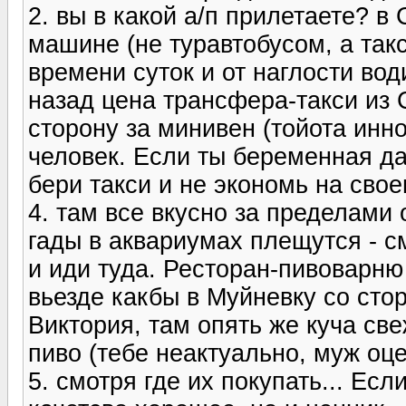
2. вы в какой а/п прилетаете? в
машине (не туравтобусом, а такс
времени суток и от наглости вод
назад цена трансфера-такси из 
сторону за минивен (тойота инно
человек. Если ты беременная да
бери такси и не экономь на сво
4. там все вкусно за пределами
гады в аквариумах плещутся - 
и иди туда. Ресторан-пивоварню
вьезде какбы в Муйневку со сто
Виктория, там опять же куча све
пиво (тебе неактуально, муж оц
5. смотря где их покупать... Есл