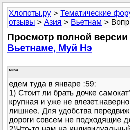
Хлопоты.ру
>
Тематические фо
отзывы
>
Азия
>
Вьетнам
> Вопр
Просмотр полной версии
Вьетнаме, Муй Нэ
Nurka
едем туда в январе :59:
1) Стоит ли брать дочке самокат
крупная и уже не влезет,наверно
лишнее. Для удобства передвиж
дороги совсем не подходящие дл
2)Что-то нам на индивидуальны