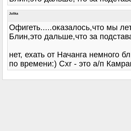
Julika
Офигеть.....оказалось,что мы ле
Блин,это дальше,что за подстава
нет, ехать от Начанга немного б
по времени:) Cxr - это а/п Камран