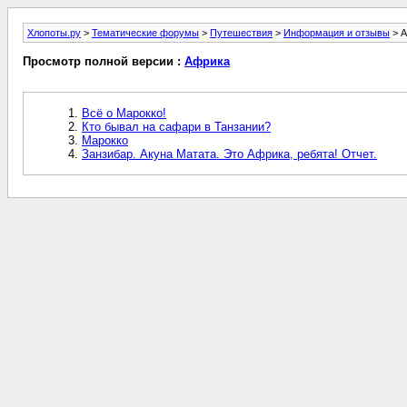
Хлопоты.ру
>
Тематические форумы
>
Путешествия
>
Информация и отзывы
> 
Просмотр полной версии :
Африка
Всё о Марокко!
Кто бывал на сафари в Танзании?
Марокко
Занзибар. Акуна Матата. Это Африка, ребята! Отчет.