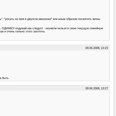
рь", "уехать на пмж в джунгли амазонки" или иным образом посвятить жизнь
этого. ОДНАКО! подумай как следует - неужели нельзя в свою текущую семейную
к и очень сильно этого захотеть.
09.06.2008, 13:23
а быть.
09.06.2008, 13:27