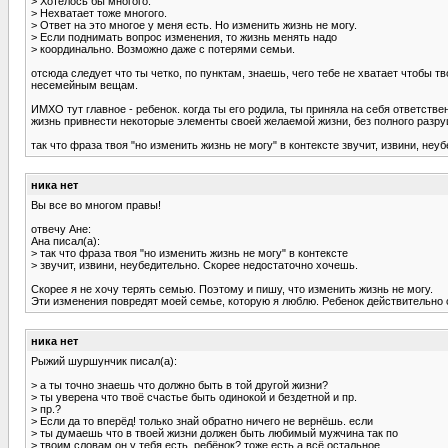
> Хотелось бы многого.
> Нехватает тоже многого.
> Ответ на это многое у меня есть. Но изменить жизнь не могу.
> Если поднимать вопрос изменения, то жизнь менять надо
> координально. Возможно даже с потерями семьи.
отсюда следует что ты четко, по пунктам, знаешь, чего тебе не хватает чтобы 
несемейным вещам.
ИМХО тут главное - ребенок. когда ты его родила, ты приняла на себя ответстве
жизнь привнести некоторые элементы своей желаемой жизни, без полного разруш
так что фраза твоя "но изменить жизнь не могу" в контексте звучит, извини, не
ника нет
Вы все во многом правы!
отвечу Ане:
Ана писал(а):
> так что фраза твоя "но изменить жизнь не могу" в контексте
> звучит, извини, неубедительно. Скорее недостаточно хочешь.
Скорее я не хочу терять семью. Поэтому и пишу, что изменить жизнь не могу.
Эти изменения повредят моей семье, которую я люблю. Ребенок действительно са
ника нет
Рыжий шуршунчик писал(а):
> а ты точно знаешь что должно быть в той другой жизни?
> ты уверена что твоё счастье быть одинокой и бездетной и пр.
> пр.?
> Если да то вперёд! только знай обратно ничего не вернёшь. если
> ты думаешь что в твоей жизни должен быть любимый мужчина так по
> твоим словам он у тебя есть, ребёнок? тоже есть а всё остальное