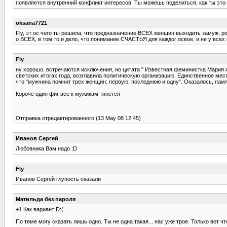
появляется внутренний конфликт интересов. Ты можешь поделиться, как ты это
oksana7721
Fly, эт ос чего ты решила, что предназначение ВСЕХ женщин выходить замуж, ро
о ВСЕХ, в том то и дело, что понимание СЧАСТЬЯ для каждог освое, и не у всех 
Fly
ну хорошо, встречаются исключения, но цитата " Известная феминистка Мария А
светских итогах года, возглавила политическую организацию. Единственное мест
что "мужчина помнит трех женщин: первую, последнюю и одну". Оказалось, пам
Короче один фиг все к мужикам тянется
Отправка отредактированного (13 May 08 12:45)
Иванов Сергей
Любовника Вам надо :D
Fly
Иванов Сергей глупость сказали
Матильда без пароля
+1 Как вариант:D:(
По теме могу сказать лишь одно. Ты не одна такая... нас уже трое. Только вот ч