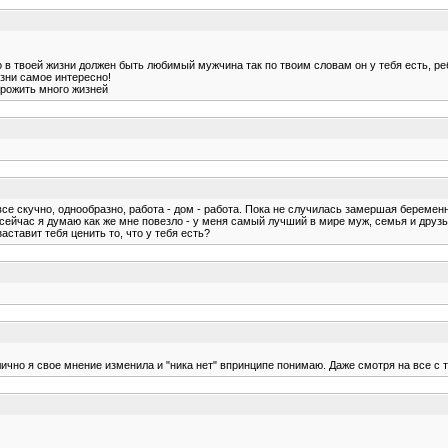
о в твоей жизни должен быть любимый мужчина так по твоим словам он у тебя есть, ре
изни самое интересно!
прожить много жизней
все скучно, однообразно, работа - дом - работа. Пока не случилась замершая беремен
сейчас я думаю как же мне повезло - у меня самый лучший в мире муж, семья и друзь
аставит тебя ценить то, что у тебя есть?
лично я свое мнение изменила и "ника нет" впринципе понимаю. Даже смотря на все с 