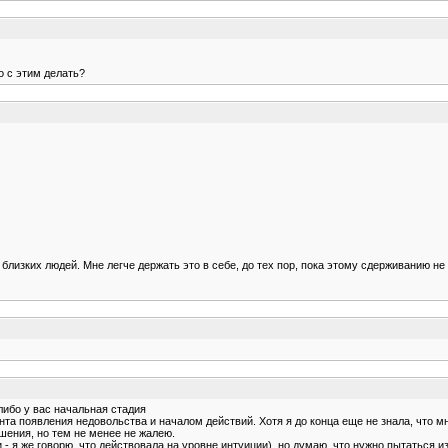
то с этим делать?
близких людей. Мне легче держать это в себе, до тех пор, пока этому сдерживанию не
либо у вас начальная стадия
та появления недовольства и началом действий. Хотя я до конца еще не знала, что мн
ения, но тем не менее не жалею.
и - я же говорю, что действовала на уровне интуиции), но думаю, что нужно пытаться 