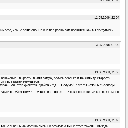
12.05.2008, 17:26
12.05.2008, 22:54
имаете, что не ваше оно. Но оно все равно вам нравится. Как вы поступите?
13.05.2008, 01:00
13.05.2008, 11:06
азначение - вырасти, выйти замуж, родить ребенка и так жить до старости.....
 этому все равно вернешься.
ялась. Хочется дискотек, драйва и т.д..... Подумай, чего ты хочешь? Свободы?
ухи и радуйся тому, что у тебя все это есть. У некоторых не так все безоблачно
13.05.2008, 11:16
ы точно знаешь как должно быть, но возможно ты не этого хочешь, отсюда