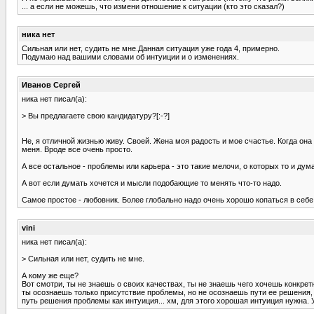
... а если не можешь, что измени отношение к ситуации (кто это сказал?)
ника нет
Сильная или нет, судить не мне.Данная ситуация уже года 4, примерно.
Подумаю над вашими словами об интуиции и о изменениях.
Иванов Сергей
ника нет писал(а):
> Вы предлагаете свою кандидатуру?[:-?]
Не, я отличной жизнью живу. Своей. Жена моя радость и мое счастье. Когда она 
меня. Вроде все очень просто.
А все остальное - проблемы или карьера - это такие мелочи, о которых то и дума
А вот если думать хочется и мысли подобающие то менять что-то надо.
Самое простое - любовник. Более глобально надо очень хорошо копаться в себе
vini
ника нет писал(а):
> Сильная или нет, судить не мне.
А кому же еще?
Вот смотри, ты не знаешь о своих качествах, ты не знаешь чего хочешь конкретно
ты осознаешь только присутствие проблемы, но не осознаешь пути ее решения, 
путь решения проблемы как интуиция... хм, для этого хорошая интуиция нужна.