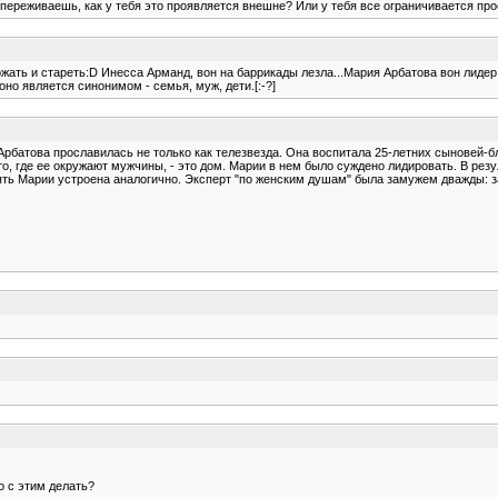
 переживаешь, как у тебя это проявляется внешне? Или у тебя все ограничивается п
жать и стареть:D Инесса Арманд, вон на баррикады лезла...Мария Арбатова вон лидер ф
оно является синонимом - семья, муж, дети.[:-?]
рбатова прославилась не только как телезвезда. Она воспитала 25-летних сыновей-бли
о, где ее окружают мужчины, - это дом. Марии в нем было суждено лидировать. В резул
ять Марии устроена аналогично. Эксперт "по женским душам" была замужем дважды: з
то с этим делать?