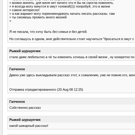
> можно менять. для меня нет ничего что я бы не смогла поменять.
> я всегда могу кинутся в омут головой)))) попробуй, это в жизни
> самое интересно!
> а как вариант могу порекомендовать начать писать рассказы. там
> ты сможешь прожить много жизней
>
Я не писала, что хочу быть без семьи и без детей.
Но соглашусь в одном, мне действительно стоит научиться "бросаться в омут с г
Рыжий шуршунчик
стало даже любопытно а чё ты изменить хочешь в своей жизни , ну конкретно по
Галчонок
Давно уже здесь выкладывали рассказ этот, к сожалению, уже не помню кто, меня
Отправка отредактированного (20 Aug 08 12:25)
Галчонок
Собственно рассказ
Рыжий шуршунчик
какой шикарный рассказ!