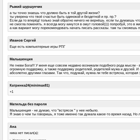
Рыжий шуршунчик
а ты точно знаешь что должно быть в той другой жизни?
ты уверена что твоё счастье быть одинокой и бездетной и пр. пр.?
Если да то вперёд! только знай обратно ничего не вернёшь. если ты думаешь чт
не смогла поменять. я всегда могу кинутся в омут головой)))) попробуй, это в ж
а как вариант могу порекомендовать начать писать рассказы. там ты сможешь 
Иванов Сергей
Еще есть компьютерные игры РПГ
Малышенция
Не гневи Бога!!! У меня еще совсем недавно возникали подобного рода мысли - 
огромную поддержку, а также поддержку родителей, родителей мужа и друзей. И 
абсолютно другими глазами. Так что, подумай, нужна ли тебе встряска, которая з
Катринка24(minimax81)
+1
Матильда без пароля
Малышенция - не думаю, что "встрясок " у нее небыло.
Я знаю о чем ты говоришь, я тоже именно так думала какое-то время назад. Но 
Ана
ника нет писал(а):