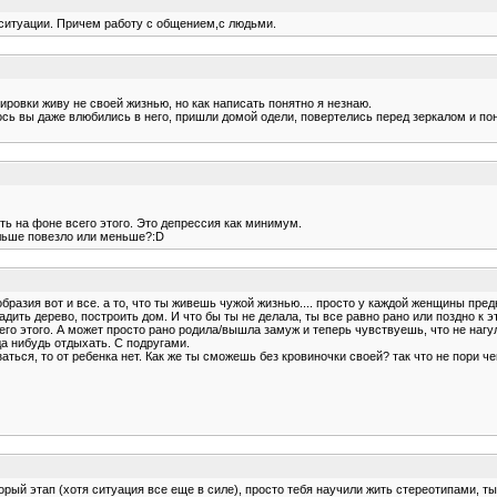
ситуации. Причем работу с общением,с людьми.
ировки живу не своей жизнью, но как написать понятно я незнаю.
лось вы даже влюбились в него, пришли домой одели, повертелись перед зеркалом и пон
ть на фоне всего этого. Это депрессия как минимум.
ольше повезло или меньше?:D
бразия вот и все. а то, что ты живешь чужой жизнью.... просто у каждой женщины предн
садить дерево, построить дом. И что бы ты не делала, ты все равно рано или поздно к
го этого. А может просто рано родила/вышла замуж и теперь чувствуешь, что не нагул
а нибудь отдыхать. С подругами.
ться, то от ребенка нет. Как же ты сможешь без кровиночки своей? так что не пори чеп
торый этап (хотя ситуация все еще в силе), просто тебя научили жить стереотипами, т