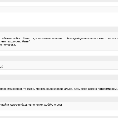
 ребенка люблю. Кажется, и жаловаться неначто. А каждый день мне все как-то не пос
, что так должно быть".
го человека.
сы?
вопрос изменения, то жизнь менять надо координально. Возможно даже с потерями семь
о найти какое-нибудь увлечение, хобби, курсы