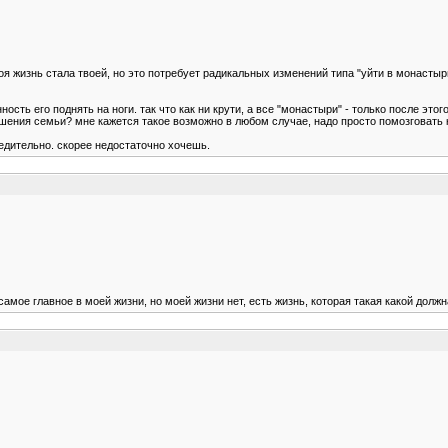
твоя жизнь стала твоей, но это потребует радикальных изменений типа "уйти в монасты
нность его поднять на ноги. так что как ни крути, а все "монастыри" - только после 
ения семьи? мне кажется такое возможно в любом случае, надо просто помозговать ка
убедительно. скорее недостаточно хочешь.
мое главное в моей жизни, но моей жизни нет, есть жизнь, которая такая какой должн