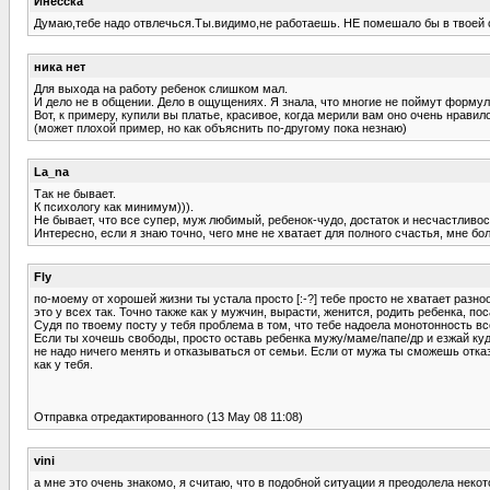
Инесска
Думаю,тебе надо отвлечься.Ты.видимо,не работаешь. НЕ помешало бы в твоей 
ника нет
Для выхода на работу ребенок слишком мал.
И дело не в общении. Дело в ощущениях. Я знала, что многие не поймут формул
Вот, к примеру, купили вы платье, красивое, когда мерили вам оно очень нрави
(может плохой пример, но как объяснить по-другому пока незнаю)
La_na
Так не бывает.
К психологу как минимум))).
Не бывает, что все супер, муж любимый, ребенок-чудо, достаток и несчастливос
Интересно, если я знаю точно, чего мне не хватает для полного счастья, мне б
Fly
по-моему от хорошей жизни ты устала просто [:-?] тебе просто не хватает разноо
это у всех так. Точно также как у мужчин, вырасти, женится, родить ребенка, по
Судя по твоему посту у тебя проблема в том, что тебе надоела монотонность все
Если ты хочешь свободы, просто оставь ребенка мужу/маме/папе/др и езжай куд
не надо ничего менять и отказываться от семьи. Если от мужа ты сможешь отказа
как у тебя.
Отправка отредактированного (13 May 08 11:08)
vini
а мне это очень знакомо, я считаю, что в подобной ситуации я преодолела неко