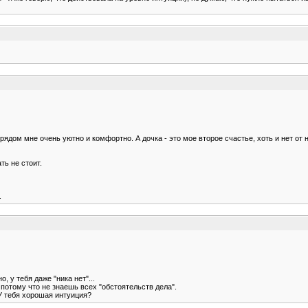
рядом мне очень уютно и комфортно. А дочка - это мое второе счастье, хоть и нет от н
ть не стоит.
.
, у тебя даже "ника нет"...
потому что не знаешь всех "обстоятельств дела".
 У тебя хорошая интуиция?