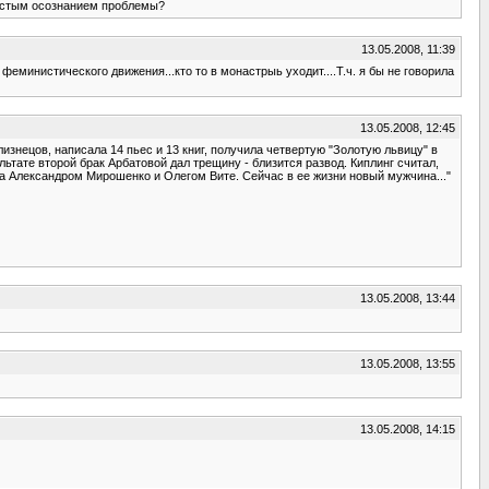
ростым осознанием проблемы?
13.05.2008, 11:39
еминистического движения...кто то в монастрыь уходит....Т.ч. я бы не говорила
13.05.2008, 12:45
знецов, написала 14 пьес и 13 книг, получила четвертую "Золотую львицу" в
ьтате второй брак Арбатовой дал трещину - близится развод. Киплинг считал,
а Александром Мирошенко и Олегом Вите. Сейчас в ее жизни новый мужчина..."
13.05.2008, 13:44
13.05.2008, 13:55
13.05.2008, 14:15