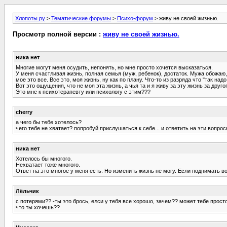
Хлопоты.ру
>
Тематические форумы
>
Психо-форум
> живу не своей жизнью.
Просмотр полной версии :
живу не своей жизнью.
ника нет
Многие могут меня осудить, непонять, но мне просто хочется высказаться.
У меня счастливая жизнь, полная семья (муж, ребенок), достаток. Мужа обожаю,
мое это все. Все это, моя жизнь, ну как по плану. Что-то из разряда что "так надо
Вот это ощущения, что не моя эта жизнь, а чья та и я живу за эту жизнь за друго
Это мне к психотерапевту или психологу с этим???
cherry
а чего бы тебе хотелось?
чего тебе не хватает? попробуй прислушаться к себе... и ответить на эти вопро
ника нет
Хотелось бы многого.
Нехватает тоже многого.
Ответ на это многое у меня есть. Но изменить жизнь не могу. Если поднимать 
Лёльчик
с потерями?? -ты это брось, елси у тебя все хорошо, зачем?? может тебе прост
что ты хочешь??