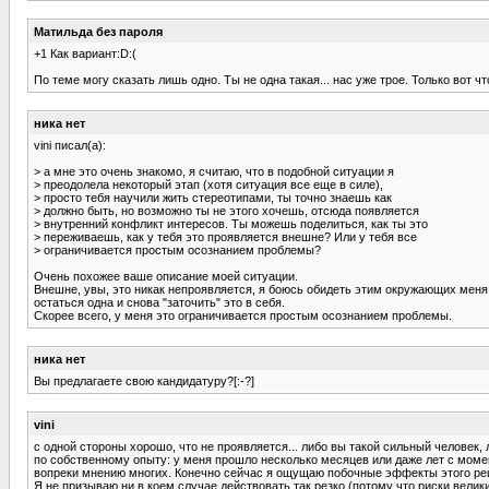
Матильда без пароля
+1 Как вариант:D:(
По теме могу сказать лишь одно. Ты не одна такая... нас уже трое. Только вот ч
ника нет
vini писал(а):
> а мне это очень знакомо, я считаю, что в подобной ситуации я
> преодолела некоторый этап (хотя ситуация все еще в силе),
> просто тебя научили жить стереотипами, ты точно знаешь как
> должно быть, но возможно ты не этого хочешь, отсюда появляется
> внутренний конфликт интересов. Ты можешь поделиться, как ты это
> переживаешь, как у тебя это проявляется внешне? Или у тебя все
> ограничивается простым осознанием проблемы?
Очень похожее ваше описание моей ситуации.
Внешне, увы, это никак непроявляется, я боюсь обидеть этим окружающих меня 
остаться одна и снова "заточить" это в себя.
Скорее всего, у меня это ограничивается простым осознанием проблемы.
ника нет
Вы предлагаете свою кандидатуру?[:-?]
vini
с одной стороны хорошо, что не проявляется... либо вы такой сильный человек, 
по собственному опыту: у меня прошло несколько месяцев или даже лет с момен
вопреки мнению многих. Конечно сейчас я ощущаю побочные эффекты этого реш
Я не призываю ни в коем случае действовать так резко (потому что риски велик