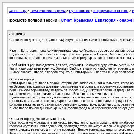
Хлопоты.ру
>
Тематические форумы
>
Путешествия
>
Информация и отзывы
>
Р
Просмотр полной версии :
Отчет. Крымская Евпатория - она же 
Ленточка
Специально для тех, кто давно "задвинул" на крымский и российский отдых как ко
Итак… Евпатория – она же Керкинитида, она же Гезлев… все это западный горо
Надо сказать, что я не являюсь непредвзятым зрителем Крыма. Впервые я побыва
основные места, достопримечательности и города Крымского побережья с юга. 
Свой отчет я решила сделать для тех, кто хочет, но боится туда ехать. Максим
Крым надо смотреть точечно. Зонами. Выбирать один из наиболее интересных го
Я могу сказать, что за 2 недели отдыха в Евпатории мы все так и не успели осм
О самом городе.
Евпатория насчитывает в своей истории уже более 2500 лет с момента, когда ста
ее берегах высадились древние греки которые и основали поселение под название
гунны сожгли Керкинитиду, истребили население, уничтожив славный град. Однак
расположения, архитектуру и население. Все это в нем чувствуется.
В дальнейшем история города начинается с появления на полуострове татар, ко
крепость и назвали его Гезлев. Ориентировочное время основания города 1475 
который также активно занимался сельским хозяйством, добычей соли, различн
И уже после присоединения Крыма к России город был переименован по существ
О самом городе, жизни и быте в нем.
Сам город я могу разделить на несколько частей: старый город, пляжи и набере
котором идет жизнь повседневная, преимущественно живут местные и куда перее
осматривать, то одного дня точно не хватит. Вокруг города раскиданы также по
Когда вы приезжаете поездом в Евпаторию, то выходите с вокзала на ул.Интерн