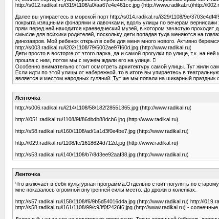
http://s012.radikal.ru/i319/1108/a0/aa67e4e461cc.jpg (http://www.radikal.ru)http://i002.
Далее вы упираетесь в морской порт http://s014.radikal.ru/i329/1108/9e/3703e4df
покрыта изящными фонарями и лавочками, вдоль улицы по вечерам вернисажи худож
прям перед ней находится краеведческий музей, в котором зачастую проходят 
смысле для психики родителей, поскольку дети попадая туда меняются на глаз
динозавров. Мой ребенок открыл в себе для меня много нового. Активно беремся
http://s003.radikal.ru/i202/1108/79/5002ae97f60d.jpg (http://www.radikal.ru)
Дети просто в восторге от этого парка, да и самой прогулки по улице, т.к. на 
прошла с ним, потом мы с мужем ждали его на улице. 
Особенно внимательно стоит осмотреть архитектуру самой улицы. Тут жили самы
Если идти по этой улицы от набережной, то в итоге вы упираетесь в театральн
является и местом народных гуляний. Тут же мы попали на шикарный праздник 
Ленточка
http://s006.radikal.ru/i214/1108/58/182f28551365.jpg (http://www.radikal.ru)
http://i051.radikal.ru/1108/9f/86dbdb88dcb6.jpg (http://www.radikal.ru)
http://s58.radikal.ru/i160/1108/ad/1a1d3f0e4be7.jpg (http://www.radikal.ru)
http://i029.radikal.ru/1108/fe/1618624d712d.jpg (http://www.radikal.ru)
http://s53.radikal.ru/i140/1108/b7/8d3ee92aaf38.jpg (http://www.radikal.ru)
Ленточка
Что включает в себя культурная программа.Отдельно стоит погулять по старому
мне показалось огромной внутренней силы место. До дрожи в коленках.
http://s57.radikal.ru/i158/1108/f6/9b5d54016d4a.jpg (http://www.radikal.ru) http://i019.
http://s58.radikal.ru/i161/1108/99/c93f0f2426f6.jpg (http://www.radikal.ru) - солне
Далее я бы ни за что не советовала пропустить Текие дервишей (обитель дервиш