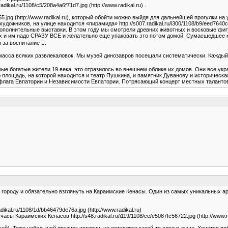
radikal.ru/1108/c5/208a4a6f71d7.jpg (http://www.radikal.ru) .
4f55.jpg (http://www.radikal.ru), который обойти можно выйдя для дальнейшей прогулки 
ников, на улице находится «пирамида» http://s007.radikal.ru/i300/1108/b9/eed7640c76
дополнительные выставки. В этом году мы смотрели древних животных и восковые фиг
ах и им надо СРАЗУ ВСЕ и желательно еще упаковать это потом домой. Сумасшедшее к
 за воспитание .
ней масса всяких развлекаловок. Мы музей динозавров посещали систематически. Каждый 
е богатые жители 19 века, это отразилось во внешнем облике их домов. Они все укра
ую площадь, на которой находится и театр Пушкина, и памятник Дуванову и историчес
флага Евпатории и Независимости Евпатории. Потрясающий концерт местных талантов
 городу и обязательно взглянуть на Караимские Кенасы. Один из самых уникальных а
radikal.ru/1108/1d/bb46479de76a.jpg (http://www.radikal.ru)
чные часы Караимских Кенасов http://s48.radikal.ru/i119/1108/ce/e5087fc56722.jpg (http://
ей). Тоже небольшой пятачок истории, но оставляет какой-то след в душе. Хочется по