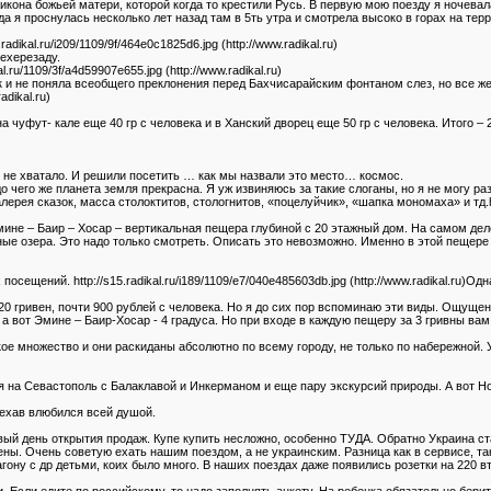
икона божьей матери, которой когда то крестили Русь. В первую мою поезду я ночевал
да я проснулась несколько лет назад там в 5ть утра и смотрела высоко в горах на т
.radikal.ru/i209/1109/9f/464e0c1825d6.jpg (http://www.radikal.ru)
ехерезаду.
kal.ru/1109/3f/a4d59907e655.jpg (http://www.radikal.ru)
 и не поняла всеобщего преклонения перед Бахчисарайским фонтаном слез, но все же
adikal.ru)
а чуфут- кале еще 40 гр с человека и в Ханский дворец еще 50 гр с человека. Итого – 
 не хватало. И решили посетить … как мы назвали это место… космос.
его же планета земля прекрасна. Я уж извиняюсь за такие слоганы, но я не могу разу
я сказок, масса столоктитов, стологнитов, «поцелуйчик», «шапка мономаха» и тд.http://s
щера Эмине – Баир – Хосар – вертикальная пещера глубиной с 20 этажный дом. На самом д
е озера. Это надо только смотреть. Описать это невозможно. Именно в этой пещере 
сещений. http://s15.radikal.ru/i189/1109/e7/040e485603db.jpg (http://www.radikal.ru)О
220 гривен, почти 900 рублей с человека. Но я до сих пор вспоминаю эти виды. Ощущен
 вот Эмине – Баир-Хосар - 4 градуса. Но при входе в каждую пещеру за 3 гривны вам 
кое множество и они раскиданы абсолютно по всему городу, не только по набережной. 
я на Севастополь с Балаклавой и Инкерманом и еще пару экскурсий природы. А вот Но
иехав влюбился всей душой.
вый день открытия продаж. Купе купить несложно, особенно ТУДА. Обратно Украина ст
ены. Очень советую ехать нашим поездом, а не украинским. Разница как в сервисе, та
гону с др детьми, коих было много. В наших поездах даже появились розетки на 220 вт
и. Если едите по российскому, то надо заполнять анкету. На ребенка обязательно бери