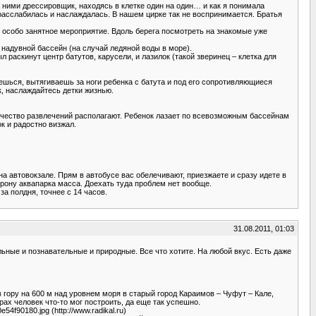
с ними дрессировщик, находясь в клетке один на один… и как я понимала
 расслабилась и наслаждалась. В нашем цирке так не воспринимается. Братья
у не особо занятное мероприятие. Вдоль берега посмотреть на знакомые уже
 надувной бассейн (на случай ледяной воды в море).
раскинут центр батутов, карусели, и лазилок (такой зверинец – клетка для
аешься, вытягиваешь за ноги ребенка с батута и под его сопротивляющиеся
к, наслаждайтесь детки жизнью.
личество развлечений располагают. Ребенок лазает по всевозможным бассейнам
ок и радостно визжал.
и на автовокзале. Прям в автобусе вас обелечивают, приезжаете и сразу идете в
орону аквапарка масса. Доехать туда проблем нет вообще.
за полдня, точнее с 14 часов.
31.08.2011, 01:03
льные и познавательные и природные. Все что хотите. На любой вкус. Есть даже
 нами в гору на 600 м над уровнем моря в старый город Караимов – Чуфут – Кале,
ах человек что-то мог построить, да еще так успешно.
70e54f90180.jpg (http://www.radikal.ru)