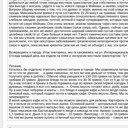
добраться до любой точки города местным транспортом (как собственно и почти
при выходе с вокзала, уйдете в часть нового города и Мойнаки, а налево, упрет
Вопреки общему мнению о том, что это далеко от моря, именно на этой улице м
города. Максимальное время в пути составляло 15-20 минут на трамвае. Именн
снимали квартиру идеально был расположен относительно общественного трансп
хлебным заводом, рынком, почтой, аптекой и парой супермаркетов, которые при
Кстати об озере Мойнаки. Оно очень мелкое, многие прямиком через него (несмо
славилось своими целебными свойствами (грязи озера, ил). Однако, сейчас сан
требованиям, но все же имеет достаточно широкий химический состав своих гр
целебных свойств оз. Саки больше в мире нет. Такого химического состава гря
то, как мы узнали, многие делают серьезную ошибку, обмазывая грязями все тел
разъяснили, что при некоторых заболеваниях грязелечение категорически проти
озеро и ждете, пока мелкие креветки (или как их там) не объедят с вас эти грязи 
Возвращаясь к городу. Итак повторюсь, мы остановились на ул. Интернационал
Отсюда каждый день мы ездили на пляж и экскурсии местным транспортом. Тут
Питание.
Хотелось бы отдельно отметить именно питание в городе. Мы сравнивали питан
не то что не дорогие…, а даже смешные, но все же чем дальше от пляжа, тем деш
получите цену в рублях). Обычно обед умещался в 130-150 гривен на троих. На
грибами 25 гривен. Дорогое блюдо по их меню это 30-35 гривен. Суп от 5 до 10 г
Ну а как готовят в Крыму я была поражена еще во время своей первой поездки. 
думаешь «нафига я все это заказала…». Очень вкусно готовят мясо, рыбу, кури
Ну а местные чебуреки и манты – это блюдо в каждом кафе и почти везде очень 
бочковой квас, который подают почти в каждом кафе. Очень вкусно. Вина. Мы оц
гипермаркете.
В меню каждого кафе есть то, что вы можете заказать для ребенка. Картофель 
Ну и нельзя не отметить местные рынки. Основной рынок – центральный находитс
пешком от места нашего жительства), где цены даже пониже. А там все те же ф
Таких персиков как Бахчисарайские я нигде и никогда не ела. Аромат сумасшедши
1,7 гривна за кг. Дыня 3 гр за кг. Сливы – 15 гривен. Виноград – от 10 до 18 грив
На том же рынке можно купить отличный кусочек говядины (вырезку – самую мяк