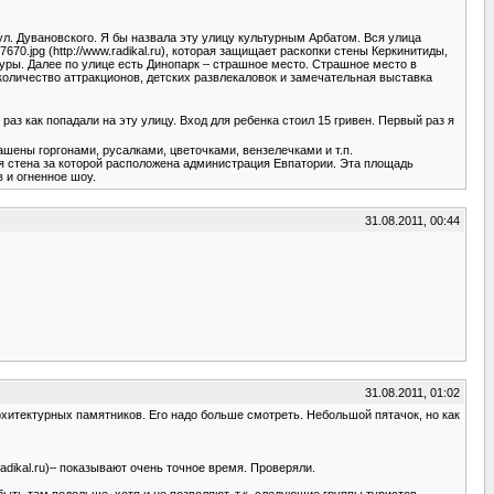
на ул. Дувановского. Я бы назвала эту улицу культурным Арбатом. Вся улица
70.jpg (http://www.radikal.ru), которая защищает раскопки стены Керкинитиды,
уры. Далее по улице есть Динопарк – страшное место. Страшное место в
оличество аттракционов, детских развлекаловок и замечательная выставка
раз как попадали на эту улицу. Вход для ребенка стоил 15 гривен. Первый раз я
шены горгонами, русалками, цветочками, вензелечками и т.п.
кая стена за которой расположена администрация Евпатории. Эта площадь
 и огненное шоу.
31.08.2011, 00:44
31.08.2011, 01:02
рхитектурных памятников. Его надо больше смотреть. Небольшой пятачок, но как
www.radikal.ru)– показывают очень точное время. Проверяли.
быть там подольше, хотя и не позволяют, т.к. следующие группы туристов