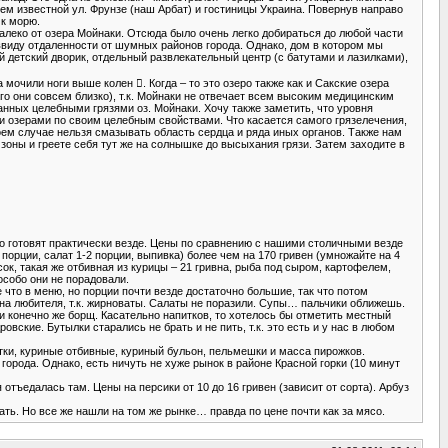
сем известной ул. Фрунзе (наш Арбат) и гостиницы Украина. Повернув направо
 к морю.
алеко от озера Мойнаки. Отсюда было очень легко добираться до любой части
ввиду отдаленности от шумных районов города. Однако, дом в котором мы
детский дворик, отдельный развлекательный центр (с батутами и лазилками),
мочили ноги выше колен . Когда – то это озеро также как и Сакские озера
го они совсем близко), т.к. Мойнаки не отвечает всем высоким медицинским
нных целебными грязями оз. Мойнаки. Хочу также заметить, что уровня
ми озерами по своим целебным свойствами. Что касается самого грязелечения,
коем случае нельзя смазывать область сердца и ряда иных органов. Также нам
зоны и греете себя тут же на солнышке до высыхания грязи. Затем заходите в
но готовят практически везде. Цены по сравнению с нашими столичными везде
 порции, салат 1-2 порции, выпивка) более чем на 170 гривен (умножайте на 4
к, такая же отбивная из курицы – 21 гривна, рыба под сыром, картофелем,
 особо они не порадовали.
 что в меню, но порции почти везде достаточно большие, так что потом
 на любителя, т.к. жирноваты. Салаты не поразили. Супы… пальчики оближешь.
 и конечно же борщ. Касательно напитков, то хотелось бы отметить местный
ские. Бутылки старались не брать и не пить, т.к. это есть и у нас в любом
етки, куриные отбивные, куриный бульон, пельмешки и масса пирожков.
города. Однако, есть ничуть не хуже рынок в районе Красной горки (10 минут
отъедалась там. Цены на персики от 10 до 16 гривен (зависит от сорта). Арбуз
ть. Но все же нашли на том же рынке… правда по цене почти как за мясо.