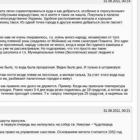
31.08.2011, 00:14
те легко сориентироваться куда и как добраться, особенно в «прогулочные»
втобусными маршрутами, но в инете я таких не нашла. Покупала в палатке
и непосредственно Украины. Удобное расположение вокзала и хорошее
конец такси. Из одной точки города в другую можно добраться (если таксист
о нам не очень понравилось, т.к. очень много народу, независимо от того
онец пляжной зоны (недалеко от Мойнаки) на пляж санатория Планета. Это один
ек просеянный, народу совсем не много, вход в море без единого камешка и
ы уже не рассматривали. Но подозреваю, что это просто мы такие
ер шезлонга и т.п. Муниципальные пляжи (бесплатные) кишат людьми и
а не было, то вода была прозрачная. Видно было дно. И только в штормовую
 там почти везде пляжи не песочные, а мелкая галька. За счет этого вода еще
 км, разбивают палаточные городки и живут.
 как правило оно долго не держится. Пример. Когда мы приехали температура
лодно. Ровно через 3-4 дня вода резко поднялась до 18 градусов, а потом и до
 течение проходит слоями. Т.е. сверху температура 25 градусов, а ныряешь на
31.08.2011, 00:21
ршруты прогулок.
 в первую очередь мы наткнулись на собор св. Николая – Чудотворца
ана право на управление ханством. Основанием мечети считается 1552 год.