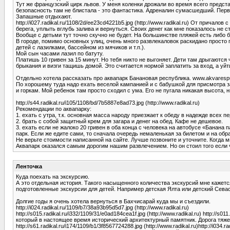
Тут же французский цирк львов. У меня коленки дрожали во время всего предста
безопасность там не блистала - это фантастика. Адреналин сумасшедший. Первы
Запашные отдыхают.
http://i027.radikal.ru/1108/2d/ee23cd4221b5.jpg (http://www.radikal.ru) От при
берега, уплыть вглубь залива и вернуться. Своих денег как мне показалось не ст
Вообще с детьми тут точно скучно не будет. На большинстве пляжей есть либо б
В городе, помимо основных улиц, очень много развлекаловок раскидано просто п
детей с лазилками, бассейном из мячиков и т.п.).
Мой сын часами лазил по батуту.
Платишь 10 гривен за 15 минут. Но тебя никто не выгоняет. Дети там дрыгаются
брыкания и визги тащишь домой. Это считается нормой заплатить за вход, а уйт
Отдельно хотела рассказать про аквапарк Банановая республика. www.akvaresp
По хорошему туда надо ехать веселой кампанией и с бабушкой для присмотра з
и горкам. Мой ребенок там просто сходил с ума. Его не пугала никакая высота, н
http://s44.radikal.ru/i105/1108/bd/7b5887e8ad73.jpg (http://www.radikal.ru)
Рекомендации по аквапарку:
1. ехать с утра, т.к. основная масса народу приезжает к обеду в надежде всех
2. брать с собой защитный крем для загара и денег на обед. Кафе не дешевое.
3. ехать если не жалоко 20 гривен в оба конца с человека на автобусе «Банана п
парк. Если же едите сами, то сначала очередь немаленькая за билетом и на об
Не верьте стоимости написанной на сайте. Лучше позвоните и уточните. Когда мы
Аквапарк оказался самым дорогим нашим развлечением. Но он стоил того если 
Ленточка
Куда поехать на экскурсию.
А это отдельная история. Такого насыщенного количества экскурсий мне кажется
подготовленные экскурсии для детей. Например детская Ялта или детский Сева
Долгие годы я очень хотела вернуться в Бахчисарай куда мы и съездили.
http://i024.radikal.ru/1109/b7/38a93b95d5d7.jpg (http://www.radikal.ru)
http://s015.radikal.ru/i332/1109/31/e0ad184cea1f.jpg (http://www.radikal.ru) http:/
который в настоящее время исторический архитектурный памятник. Дорога тяжел
http://s61.radikal.ru/i174/1109/b1/3f8567724288.jpg (http://www.radikal.ru)http://i034.r