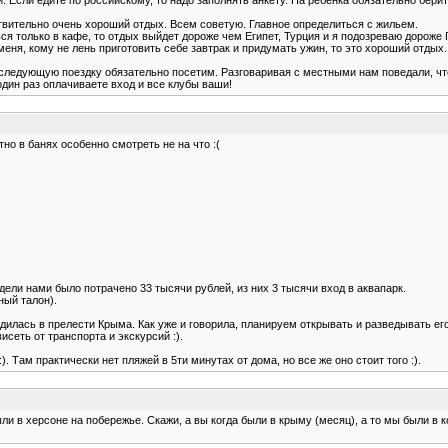
твительно очень хороший отдых. Всем советую. Главное определиться с жильем.
я только в кафе, то отдых выйдет дороже чем Египет, Турция и я подозреваю дороже Г
 меня, кому не лень приготовить себе завтрак и придумать ужин, то это хороший отд
о в следующую поездку обязательно посетим. Разговаривая с местными нам поведали, 
один раз оплачиваете вход и все клубы ваши!
честно в банях особенно смотреть не на что :(
дели нами было потрачено 33 тысячи рублей, из них 3 тысячи вход в аквапарк.
ный талон).
илась в прелести Крыма. Как уже и говорила, планируем открывать и разведывать его да
исеть от транспорта и экскурсий :).
. Там практически нет пляжей в 5ти минутах от дома, но все же оно стоит того :).
ыли в херсоне на побережье. Скажи, а вы когда были в крыму (месяц), а то мы были в