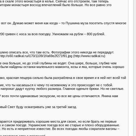
а в скале этого монастыря в келье. Сейчас его отстроили, там теперь
ерритории монастыря восход впечатлений было больше. Но все равно это
 вот он. Думаю может меня как когда – то Пушкина муза посетить спустя многое
200 гривен с носа за всю поездку. Умножаем на рубли – 800 рублей.
мно описать все, что там есть. Фотографии этого никогда не передадут.
60.radikal.ru/i170/1109/1f/a69e2f271f91.jpg (http://www.radikal.ru)
еле она больше, но до этой глубины не водят. Она шире, больше, глубже чем
были найдены останки маленького мамонта, козы и яка, которые очень хорошо
днако, красная пещера сильно была разграблена в свое время и в ней нет всей той
ие, что ты касаешься к чему-то неземному и это происходит не с тобой.
напрокат дадут куртку любого размера. Главное оденьте брюки. Но не светлые.
У всех почти одинаковые экскурсии, но все же цены отличаются. Янина нам
вый Свет буду осматривать уже за третий заезд.
арается придерживать хорошие места для своих, но если брать не первые
к и самом поезде. Украинские поезда все же старые и плохо оборудованные.
. Но есть и неприятное известие. Во всех поездах якобы сократили вагоны –
те свидетельство о рождении!