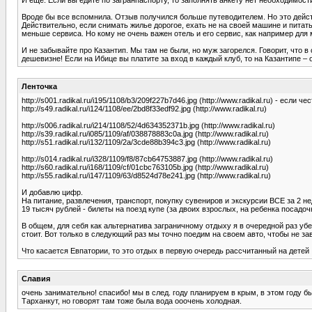
Вроде бы все вспомнила. Отзыв получился больше путеводителем. Но это дейс
Действительно, если снимать жилье дорогое, ехать не на своей машине и питатьс
меньше сервиса. Но кому не очень важен отель и его сервис, как например для
И не забывайте про Казантип. Мы там не были, но муж загорелся. Говорит, чт
дешевизне! Если на Ибице вы платите за вход в каждый клуб, то на Казантипе – 
Ленточка
http://s001.radikal.ru/i195/1108/b3/209f227b7d46.jpg (http://www.radikal.ru) - если 
http://s49.radikal.ru/i124/1108/ee/2bd8f33edf92.jpg (http://www.radikal.ru)
http://s006.radikal.ru/i214/1108/52/4d634352371b.jpg (http://www.radikal.ru)
http://s39.radikal.ru/i085/1109/af/038878883c0a.jpg (http://www.radikal.ru)
http://s51.radikal.ru/i132/1109/2a/3cde88b394c3.jpg (http://www.radikal.ru)
http://s014.radikal.ru/i328/1109/f8/87cb64753887.jpg (http://www.radikal.ru)
http://s60.radikal.ru/i168/1109/cf/01cbc763105b.jpg (http://www.radikal.ru)
http://s55.radikal.ru/i147/1109/63/d8524d78e241.jpg (http://www.radikal.ru)
И добавлю цифр.
На питание, развлечения, транспорт, покупку сувениров и экскурсии ВСЕ за 2 не
19 тысяч рублей - билеты на поезд купе (за двоих взрослых, на ребенка посадоч
В общем, для себя как альтернатива заграничному отдыху я в очередной раз убед
стоит. Вот только в следующий раз мы точно поедим на своем авто, чтобы не зав
Что касается Евпатории, то это отдых в первую очередь рассчитанный на детей :)
Славия
очень занимательно! спасибо! мы в след. году планируем в крым, в этом году б
Тарханкут, но говорят там тоже была вода ооочень холодная.