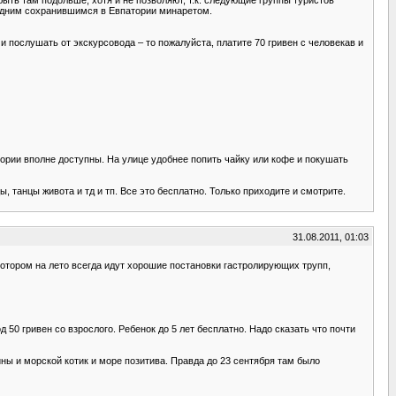
ледним сохранившимся в Евпатории минаретом.
 послушать от экскурсовода – то пожалуйста, платите 70 гривен с человекав и
тории вполне доступны. На улице удобнее попить чайку или кофе и покушать
, танцы живота и тд и тп. Все это бесплатно. Только приходите и смотрите.
31.08.2011, 01:03
котором на лето всегда идут хорошие постановки гастролирующих трупп,
50 гривен со взрослого. Ребенок до 5 лет бесплатно. Надо сказать что почти
ны и морской котик и море позитива. Правда до 23 сентября там было