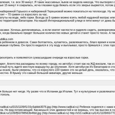
вления, т.е. все 30 минут. Я таких массивных львов не видела никогда. Что вытворял 
е 15 минут я озиралась, исча глазами куда бежать если это зверье вырвется, потом
чалов с набережной Горького и набережной Терешковой можно покататься на теплоходе. Н
оит – 70 гривен со взрослого за час.
атуты на воде, либо горки. Всегда за 5 гривен можно взять любой надувной матрас или
о территории Евпатории. На нашей Интернациональной улице в пяти минут от дома был 
 часами. Хочешь доплачиваешь, а если хватит наглости и надоело сидеть, разворачив
и, когда банально придет большое количество новых детей и станет просто тесно. А та
ublika.com
а ребенком в довесок. Сами болтаетесь, купаетесь, развлекаетесь, благо время и ко
икакая глубина. Он просто кидался в эту воду и выплывал, просто брякался с этих гор
 перехитрить и появляются сумасшедшие очереди на взрослые горки.
арк». Агентства раскиданы по всему городу, но автобус стоит как на ЖД вокзале, так 
ратный путь ждете местную маршрутку до опупения. Хотя автобусов Из Евпатории в ст
 ехали, были уверены, что со взрослого 220 гривен это за целый день, оказалось, что 
честно. В Крыму это самый большой аквапарк, другие меньше.
 больше нет нигде. Ну разве что в Испании да Италии. Тут и культурные и развлекате
стополь.
/s011.radikal.ru/i315/1109/f1/15c6abbb3076.jpg (http://www.radikal.ru) Ребенок поднялся с
а. Но вид потрясающий. Касаешься этих древностей и не веришь, что так высоко в гор
adikal.ru/1109/f8/d788563b4fdd.jpg (http://www.radikal.ru) http://s53.radikal.ru/i141/1109/b5/7