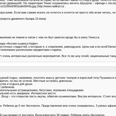
ахов (дервишей). На территории Текие сохранилась мечеть Шукурла – эфенди с пос
l.ru/1108/e6/981bafe6943a.jpg (http://www.radikal.ru) .
салим. Если вам самим искать не хочется и хочется не просто обо всем читать, но и
(ворота дровяного базара 15 века)
алению не помню в связи с чем но был занесен вроде бы в книгу Гинесса.
азара «Кезлев къавеси Кафе».
восточных сладостей, к которым я, к сожалению, равнодушна. Цены как и во всей Евпа
 стилизовано различными предметами старины.
ут очень интересные различные мероприятия. Все те же шоу огней, национальные танцы
ьтурный отдых, например, посетить массу детских театров и взрослый тетр Пушкина в 
арита», но мы не успели. Местные остались довольны.
гулок и отдыха для души.
с ребенком.
влекательными аттракционами, батутами, игровыми площадками.
альная) есть аквариум. Интересное место.
од – это открытая пасть акулы, обвитая осьминогами. Внутри интересно. Стоит вход 
ен. Ребенок до 5 лет бесплатно. Представление мне очень понравилось. 3 умных афали
 сын визжал от восторга. Вход взрослого 30 гривен. Ребенок опять бесплатно.