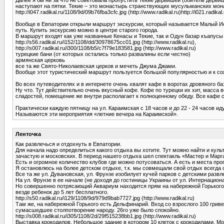
наступают на пятки. Текие – это монастырь странствующих мусульманских мон
http://i047.radikal.ru/1108/9d/09b76fba3cfc.jpg (http://www.radikal.ru)http://i021.radika
Вообще в Евпатории открыли маршрут экскурсии, который называется Малый Иеру
путь. Купить экскурсию можно в центре старого города.
В маршрут входят как уже названные Кенасы и Текие, так и Одун базар къапусы 
http://s56.radikal.ru/i152/1108/dd/30978675cc01.jpg (http://www.radikal.ru),
http://s007.radikal.ru/i300/1108/b5/c7f79e183581.jpg (http://www.radikal.ru)
турецкие бани (от которых остались только развалины если честно)
армянская церковь
все та же Свято-Николаевская церков и мечеть Джума Джами.
Вообще этот туристический маршрут пользуется большой популярностью и к сож
Во всех путеводителях и в интернете очень хвалят кафе в воротах дровяного б
Ну что. Тут действительно очень вкусный кофе. Кофе по турецки их хит, масса 
сладостей, помещение же внутри располагает к полноценному обеду. Все кафе
Практически каждую пятницу на ул. Караимская с 18 часов и до 22 - 24 часов ид
Называются эти мероприятия «летние вечера на Караимской».
Ленточка
Как развлечься и отдохнуть в Евпатории.
Для начала надо определиться какого отдыха вы хотите. Тут можно найти и кул
зачастую и московских. В период нашего отдыха шел спектакль «Мастер и Марг
Есть и огромное количество клубов где можно потусоваться. А есть и места про
Я остановлюсь на более детском отдыхе, т.к. мы совмещали свой отдых всегда 
Все та же ул. Дувановская, ул. Фрунзе изобилует кучей парков с детскими раз
На ул. Фрунзе в ее начале (не доходя до гостиницы Украины от ул. Интернацион
Но совершенно потрясающий Аквариум находится прям на набережной Горького. Вх
везде ребенок до 5 лет бесплатного.
http://s50.radikal.ru/i129/1108/9d/979d9bab7727.jpg (http://www.radikal.ru)
Там же, на набережной Горького есть Дельфинарий. Вход со взрослого 100 грив
сумасшедшее столпотворение народу. 26го уже было спокойно.
http://s008.radikal.ru/i305/1108/2d/29f515238bb1.jpg (http://www.radikal.ru)
Выставка крокодилов. Небольшое здание в котором 10 клеток с крокодилами. Мой