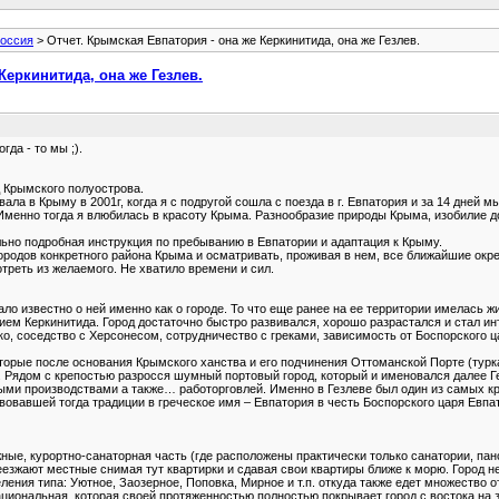
оссия
> Отчет. Крымская Евпатория - она же Керкинитида, она же Гезлев.
Керкинитида, она же Гезлев.
гда - то мы ;).
д Крымского полуострова.
ла в Крыму в 2001г, когда я с подругой сошла с поезда в г. Евпатория и за 14 дней 
Именно тогда я влюбилась в красоту Крыма. Разнообразие природы Крыма, изобилие до
ально подробная инструкция по пребыванию в Евпатории и адаптация к Крыму.
родов конкретного района Крыма и осматривать, проживая в нем, все ближайшие окрес
отреть из желаемого. Не хватило времени и сил.
ло известно о ней именно как о городе. То что еще ранее на ее территории имелась жи
м Керкинитида. Город достаточно быстро развивался, хорошо разрастался и стал интер
о, соседство с Херсонесом, сотрудничество с греками, зависимость от Боспорского ца
торые после основания Крымского ханства и его подчинения Оттоманской Порте (турка
г. Рядом с крепостью разросся шумный портовый город, который и именовался далее Г
ыми производствами а также… работорговлей. Именно в Гезлеве был один из самых к
овавшей тогда традиции в греческое имя – Евпатория в честь Боспорского царя Евпат
жные, курортно-санаторная часть (где расположены практически только санатории, панс
зжают местные снимая тут квартирки и сдавая свои квартиры ближе к морю. Город не 
селения типа: Уютное, Заозерное, Поповка, Мирное и т.п. откуда также едет множество
ациональная, которая своей протяженностью полностью покрывает город с востока на 