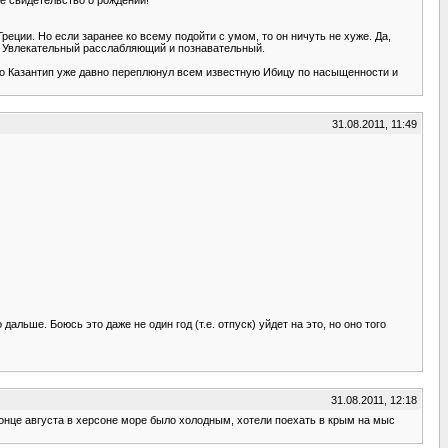
реции. Но если заранее ко всему подойти с умом, то он ничуть не хуже. Да,
ых. Увлекательный расслабляющий и познавательный.
что Казантип уже давно переплюнул всем известную Ибицу по насыщенности и
31.08.2011, 11:49
льше. Боюсь это даже не один год (т.е. отпуск) уйдет на это, но оно того
31.08.2011, 12:18
 конце августа в херсоне море было холодным, хотели поехать в крым на мыс