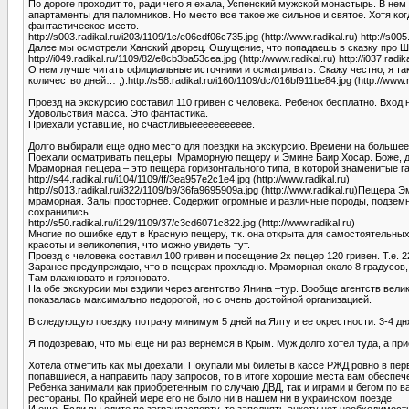
По дороге проходит то, ради чего я ехала, Успенский мужской монастырь. В нем 
апартаменты для паломников. Но место все такое же сильное и святое. Хотя ког
фантастическое место.
http://s003.radikal.ru/i203/1109/1c/e06cdf06c735.jpg (http://www.radikal.ru) http://s005
Далее мы осмотрели Ханский дворец. Ощущение, что попадаешь в сказку про Ш
http://i049.radikal.ru/1109/82/e8cb3ba53cea.jpg (http://www.radikal.ru) http://i037.radi
О нем лучше читать официальные источники и осматривать. Скажу честно, я так
количество дней… ;).http://s58.radikal.ru/i160/1109/dc/016bf911be84.jpg (http://www.r
Проезд на экскурсию составил 110 гривен с человека. Ребенок бесплатно. Вход н
Удовольствия масса. Это фантастика.
Приехали уставшие, но счастливыеееееееееее.
Долго выбирали еще одно место для поездки на экскурсию. Времени на большее
Поехали осматривать пещеры. Мраморную пещеру и Эмине Баир Хосар. Боже, до ч
Мраморная пещера – это пещера горизонтального типа, в которой знаменитые галере
http://s44.radikal.ru/i104/1109/ff/3ea957e2c1e4.jpg (http://www.radikal.ru)
http://s013.radikal.ru/i322/1109/b9/36fa9695909a.jpg (http://www.radikal.ru)Пе
мраморная. Залы просторнее. Содержит огромные и различные породы, подземны
сохранились.
http://s50.radikal.ru/i129/1109/37/c3cd6071c822.jpg (http://www.radikal.ru)
Многие по ошибке едут в Красную пещеру, т.к. она открыта для самостоятельных по
красоты и великолепия, что можно увидеть тут.
Проезд с человека составил 100 гривен и посещение 2х пещер 120 гривен. Т.е. 
Заранее предупреждаю, что в пещерах прохладно. Мраморная около 8 градусов, а
Там влажновато и грязновато.
На обе экскурсии мы ездили через агентство Янина –тур. Вообще агентств вели
показалась максимально недорогой, но с очень достойной организацией.
В следующую поездку потрачу минимум 5 дней на Ялту и ее окрестности. 3-4 дн
Я подозреваю, что мы еще ни раз вернемся в Крым. Муж долго хотел туда, а пр
Хотела отметить как мы доехали. Покупали мы билеты в кассе РЖД ровно в пер
попавшиеся, а направить пару запросов, то в итоге хорошие места вам обеспеч
Ребенка занимали как приобретенным по случаю ДВД, так и играми и бегом по ва
рестораны. По крайней мере его не было ни в нашем ни в украинском поезде.
И еще. Если вы едите по загранпаспорту, то заполнять анкету нет необходимост