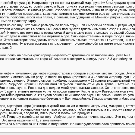
 с любой др. улицы). Например, тут же сев на трамвай маршрута № 3 вы доедите до в
есь в старый город, который плавно и будет спускаться рядами частного сектора прямо
ы и остановились. В жилом районе незаселенным туристами, почти на краю улицы, нед
о тут наиболее новые дома, квартиры, которые как мне кажется еще лучше снимать и 
орта, полюбившегося нам пляжа, с окнами, выходящими на Мойнаки, рядом шикарный 
нимали к расчету карту.
тря на его внушительные размеры по периметру) шли к морским пляжам и редко когда 
атории и пансионаты в лечебных целых пользуются грязями именно с озер г. Саки (бла
язей. Именно поэтому вдоль озера каждый день можно видеть множество людей обмаза
зей нет даже в известном всем мертвом море. Саки единственный в мире город с таки
о. Этого категорически делать нельзя. Можно смазывать только зоны суставов, ни в 
вопоказано. Ну а если доктора вам разрешили, то спокойно обмазываете илом нужные 
с вас. 
ьной, почти на самом краю города недалеко от трамвайной остановки маршрута № 1.
 же нашли замечательное кафе «Тюльпан» в котором минимум раз в 2-3 дня обедали.
ие кафе «Тюльпан» с др. кафе города стараясь обедать в разных местах города. Вкус
евле. Логично. Мы ни разу не поели на троих (горячее на 3 человека и гарнир, суп 1-2
пример, свиная отбивная с сыром, грибами, помидорами – 23 гривны внушительный кусо
ривен. Черурек 5 гривен. Порция мант 10 гривен. Салаты от 20 до 40 гривен. Хотя меня
Все очень вкусно. Ровно на две недели моей диете настал «конец». Хочется съесть все
цу. Замечательные нежные котлетки по домашнему. Котлеты по – Киевски на мой вкус
достойно приготовлено. Из супов основные и наиболее вкусные: лагман, солянка, уха
енили в основном разливные бочковые – Бахчисарайские, Инкермановские и Массандров
пюре, картофель фри (некоторых детей только им и можно накормить), макароны, котл
я на ул.Интернациональная в паре остановок от ж/д и автовокзала в сторону старого 
рукты, выпечка, сладости, мясо, рыба и молочные продукты.
й. Пишу а у самой слюнки текут. Арбузы, дыни, сливы – очень вкусные. Это то, чем я 
ен. Это цены на рынке и НЕ в зоне пляжей.
оть) за 50 гривен за кг. Свинина подешевле. На наше удивление сало пришлось поиска