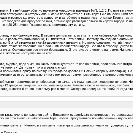
атории. На ней сразу обычно нанесены маршруты трамваев №№ 1,2,3. По ним вы сможе
ство автобусов на которых очень легко передвигаться. Есть карты и с нанесенными а
 уходит огромное количество маршруток и автобусов в различные точки как Крыма так 
х городков для прогулок по ним, а также для разведки пляжей за чертой города. И на
 то и 20-25 гривен. Главное знать и помнить эту истину.
 воду и прибрежную зону. В первые дни мы пытались купать на набережной Горького, н
мы не рассматривали вообще, т.к. пляж там – это плиты. Поэтому мы ездили в самый к
латно. В этой стоимости уже 2а деревянных шезлонга. Но пляж идеально чистый, песоч
вле, такие же хорошие, но с большим количество народу. Все что в сторону центра м
на пляж. Официально все пляжи бесплатные. Это стоимость чего-то на пляже. Наприм
ся, чтобы не наступить ни на кого.
осто, видимо, надо знать на каком пляже купаться. У нас на пляже, если сильного ветр
е жалятся. Дети ловят их и играют с ними.
 новый пляж, сразу на выезде из города по дороге к г. Саки (в сторону Аквапарка). Но
личными авто останавливаются на этом новом пляже протяженность которого несколько
ной части черноморского побережья что зачастую туда приходит холодное течение. Но
 до 12 градусов, вода кишмя кишела медузами. Купаться было не возможно, так было хо
 лето, а может быть по нескольку раз в месяц. Хождение холодных течений. Иногда это
е также очень понравился сайт о Евпатории evpatoriya.ru по которому я готовила ма
люции спустились к набережной Терешковой. Прогуливаясь по набережной и вдоль нее
ичная мечеть). Именно в этой мечети все крымские ханы получали от турецкого султ
 – Пророка.