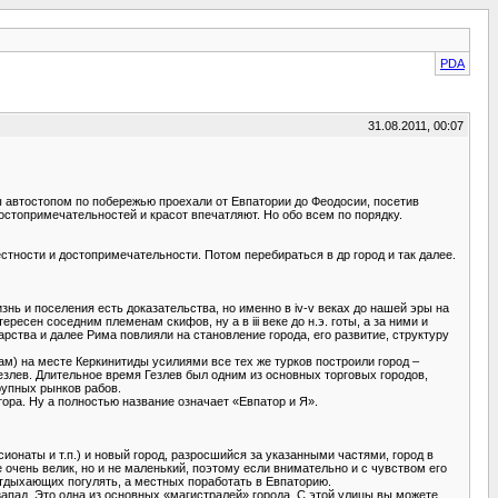
PDA
31.08.2011, 00:07
мы автостопом по побережью проехали от Евпатории до Феодосии, посетив
стопримечательностей и красот впечатляют. Но обо всем по порядку.
тности и достопримечательности. Потом перебираться в др город и так далее.
знь и поселения есть доказательства, но именно в iv-v веках до нашей эры на
есен соседним племенам скифов, ну а в iii веке до н.э. готы, а за ними и
рства и далее Рима повлияли на становление города, его развитие, структуру
м) на месте Керкинитиды усилиями все тех же турков построили город –
езлев. Длительное время Гезлев был одним из основных торговых городов,
рупных рынков рабов.
ора. Ну а полностью название означает «Евпатор и Я».
ионаты и т.п.) и новый город, разросшийся за указанными частями, город в
очень велик, но и не маленький, поэтому если внимательно и с чувством его
 отдыхающих погулять, а местных поработать в Евпаторию.
запад. Это одна из основных «магистралей» города. С этой улицы вы можете