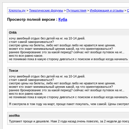
Хлопоты.ру
>
Тематические форумы
>
Путешествия
>
Информация и отзывы
>
С
Просмотр полной версии :
Куба
Ol4ik
хочу амебный отдых без детей на нг. на 10-14 дней.
стоит самой заморачиваться?
смотрю цены на билеты, либо нет вообще либо не нравится мне ценник.
может кто знает минимальный ценник какой, на что ориентироваться?
раннее бронирование это за какой период? сейчас нет вообще путевок на нг...
место все равно какое.
не понимаю пока в какую сторону дивгаться с поиском и вообще когда начинать 
Токси
хочу амебный отдых без детей на нг. на 10-14 дней.
стоит самой заморачиваться?
смотрю цены на билеты, либо нет вообще либо не нравится мне ценник.
может кто знает минимальный ценник какой, на что ориентироваться?
раннее бронирование это за какой период? сейчас нет вообще путевок на нг...
место все равно какое.
не понимаю пока в какую сторону дивгаться с поиском и вообще когда начинать 
Я смотрела в том году на март, проще пакет покупать, чем самой. Цены смотрела
asollka
Турпакет проще и дешевле. Нам 2 года назад очень повезло, за 2 недели до поезд