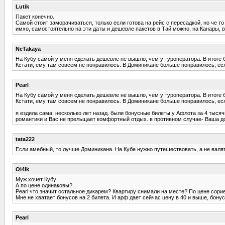
Lutik
Пакет конечно.
Самой стоит заморачиваться, только если готова на рейс с пересадкой, но че т
имхо, самостоятельно на эти даты и дешевле пакетов в Тай можно, на Канары, 
NeTakaya
На Кубу самой у меня сделать дешевле не вышло, чем у туроператора. В итоге 
Кстати, ему там совсем не понравилось. В Доминикане больше понравилось, если
Pearl
На Кубу самой у меня сделать дешевле не вышло, чем у туроператора. В итоге 
Кстати, ему там совсем не понравилось. В Доминикане больше понравилось, если
я ездила сама. несколько лет назад. были бонусные билеты у Афлота за 4 тысяч
романтики и Вас не прельщает комфортный отдых. в противном случае- Ваша до
tata222
Если амебный, то лучше Доминикана. На Кубе нужно путешествовать, а не валя
Ol4ik
Муж хочет Кубу
А по цене одинаковы?
Pearl что значит остальное дикарем? Квартиру снимали на месте? По цене сори
Мне не хватает бонусов на 2 билета. И арф дает сейчас цену в 40 и выше, бону
Pearl