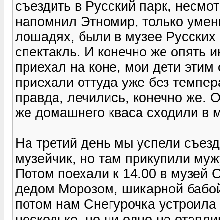
съездить в Русский парк, несмот
напомнил Этномир, только умен
лошадях, были в музее Русских
спектакль. И конечно же опять и
приехал на коне, мои дети этим 
приехали оттуда уже без темпер
правда, лечились, конечно же. 
же домашнего кваса сходили в м
На третий день мы успели съез
музейчик, но там прикупили муж
Потом поехали к 14.00 в музей С
дедом Морозом, шикарной бабой
потом нам Снегурочка устроила
несколько, но ни одно не отапли