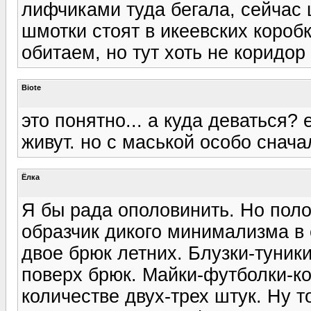
лифчиками туда бегала, сейчас
шмотки стоят в икеевских короб
обитаем, но тут хоть не коридор 
Biote
это понятно... а куда деваться?
живут. но с маськой особо снача
Ёлка
Я бы рада ополовинить. Но поло
образчик дикого минимализма в
двое брюк летних. Блузки-туник
поверх брюк. Майки-футболки-ко
количестве двух-трех штук. Ну т