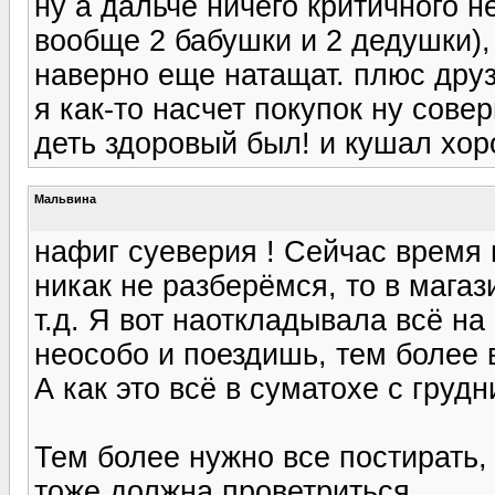
ну а дальче ничего критичного н
вообще 2 бабушки и 2 дедушки), 
наверно еще натащат. плюс друзь
я как-то насчет покупок ну сов
деть здоровый был! и кушал хор
Мальвина
нафиг суеверия ! Сейчас время 
никак не разберёмся, то в магаз
т.д. Я вот наоткладывала всё на
неособо и поездишь, тем более 
А как это всё в суматохе с груд
Тем более нужно все постирать,
тоже должна проветриться.