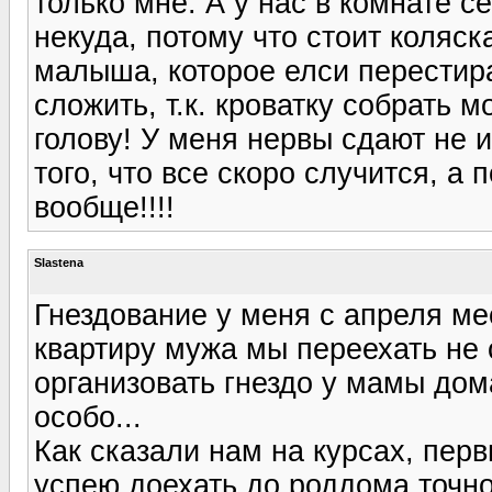
только мне. А у нас в комнате 
некуда, потому что стоит коляск
малыша, которое елси перестира
сложить, т.к. кроватку собрать м
голову! У меня нервы сдают не из
того, что все скоро случится, 
вообще!!!!
Slastena
Гнездование у меня с апреля мес
квартиру мужа мы переехать не 
организовать гнездо у мамы дома
особо...
Как сказали нам на курсах, перв
успею доехать до роддома точно!