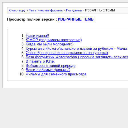
Хлопоты.ру
>
Тематические форумы
>
Посиделки
> ИЗБРАННЫЕ ТЕМЫ
Просмотр полной версии :
ИЗБРАННЫЕ ТЕМЫ
Наши имена!!
ЮМОР (поднимаем настроение)
Когда мы были молодыми:)
Курсы английского/испанского языков за рубежом - Мальт
Online-бронирование апартаментов на курортах
База форумских Фотографов ( просьба заглянуть всех-все
В память о Юле.
Вебкамеры в живой природе
Ваши любимые фильмы?
Фильмы для семейного просмотра