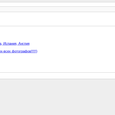
а, Испания, Англия
х-всех фотографов!!!!!)