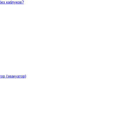
без каблуков?
тор (эвакуатор)