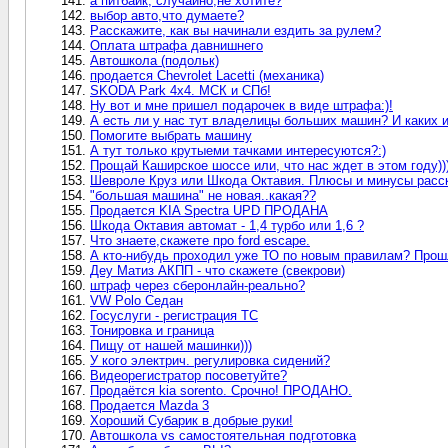
а питбайк, случайно,не хотите?
выбор авто,что думаете?
Расскажите, как вы начинали ездить за рулем?
Оплата штрафа давнишнего
Автошкола (подольк)
продается Chevrolet Lacetti (механика)
SKODA Park 4x4. МСК и СПб!
Ну вот и мне пришел подарочек в виде штрафа:)!
А есть ли у нас тут владелицы больших машин? И каких 
Помогите выбрать машину
А тут только крутыеми тачками интересуются?:)
Прощай Каширское шоссе или, что нас ждет в этом году))
Шевроле Круз или Шкода Октавия. Плюсы и минусы расс
"большая машина" не новая..какая??
Продается KIA Spectra UPD ПРОДАНА
Шкода Октавия автомат - 1,4 турбо или 1,6 ?
Что знаете,скажете про ford escape.
А кто-нибудь проходил уже ТО по новым правилам? Прош
Деу Матиз АКПП - что скажете (свекрови)
штраф через сберонлайн-реально?
VW Polo Седан
Госуслуги - регистрация ТС
Тонировка и граница
Пищу от нашей машинки)))
У кого электрич. регулировка сидений?
Видеорегистратор посоветуйте?
Продаётся kia sorento. Срочно! ПРОДАНО.
Продается Mazda 3
Хороший Субарик в добрые руки!
Автошкола vs самостоятельная подготовка