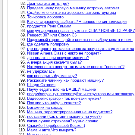
Диагностика авто, где?
Продаем нашу первую машинку астрочку автомат
Сдайте мне контакты хорошего автоинструктора
Тонировка лобового
Какую страховую выбрать? + вопрос по сигнализации
продается Рено Симбол
международные права - нужны в США? НОВЫЕ СПРАВКИ!
Peugeot 307 или Citroen C3
Подземный гараж - дайте советы по выбору места в нем.
где сделать полировку
где недорого, но качественно затонировать задние стекла
Nissan Almera Classic никто не продает?
доп.оплаты при покупке машины?
А вчера акция какая-то была?
Интересно это всегда так или мне просто "повезло"?
не удержалась
как проверить б/у машину?
Раскажите чайнику как продают машину?
Шкода Октавия
Научу ездить вас на ВАШЕЙ машине
продублирую тут посоветуйте инструктора или автошколу
Видеорегистратор - так все-таки нужен?
Про киа что-нибудь скажете?
Багажник на крышу
Машина, зарегистрированная не на водителя?
поставили (Как ставят машину на учет?)
какая лучше страховая? нужно срочно
Спасибо Подобревшей Кошке :)
Мама и авто.Что выбрать?
Мед.справка