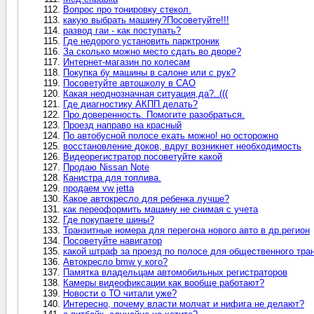
Вопрос про тонировку стекол.
какую выбрать машину?Посоветуйте!!!
развод гаи - как поступать?
Где недорого установить парктроник
За сколько можно место сдать во дворе?
Интернет-магазин по колесам
Покупка бу машины в салоне или с рук?
Посоветуйте автошколу в САО
Какая неоднозначная ситуация,да?..(((
Где диагностику АКПП делать?
Про доверенность. Помогите разобраться.
Проезд направо на красный
По автобусной полосе ехать можно! но осторожно
восстановление доков, вдруг возникнет необходимость
Видеорегистратор посоветуйте какой
Продаю Nissan Note
Канистра для топлива.
продаем vw jetta
Какое автокресло для ребенка лучше?
как переоформить машину не снимая с учета
Где покупаете шины?
Транзитные номера для перегона нового авто в др.регион
Посоветуйте навигатор
какой штраф за проезд по полосе для общественного тра
Автокресло bmw у кого?
Памятка владельцам автомобильных регистраторов
Камеры видеофиксации как вообще работают?
Новости о ТО читали уже?
Интересно, почему власти молчат и нифига не делают?