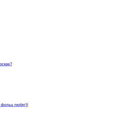
москве?
 фольц любят))