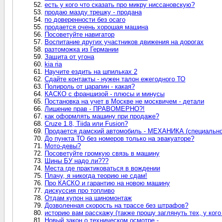
есть у кого что сказать про микру ниссановскую?
продаю мазду трешку - продана
по доверенности без осаго
продается очень хорошая машина
Посоветуйте навигатор
Воспитание других участников движения на дорогах
разтоможка из Германии
Защита от угона
kia ria
Научите ездить на шпильках 2
Сдайте контакты - нужен талон ежегодного ТО
Полироль от царапин - какая?
КАСКО с франшизой - плюсы и минусы
Постановка на учет в Москве не москвичем - детали
Лишение прав - ПРАВОМЕРНО?!
как оформлять машину при продаже?
Cruze 1.8, Tiida или Fusion?
Продается дамский автомобиль - МЕХАНИКА (специально п
До пункта ТО без номеров только на эвакуаторе?
Мото-девы?
Посоветуйте громкую связь в машину
Шины БУ надо ли???
Места где практиковаться в вождении
Плачу, я никогда теорию не сдам!
Про КАСКО и гарантию на новою машину
дискуссия про топливо
Отдам купон на шиномонтаж
Дозволенная скорость на трассе без штрафов?
историю вам расскажу (также прошу заглянуть тех, у кого 
Новый закон о техническом осмотре -