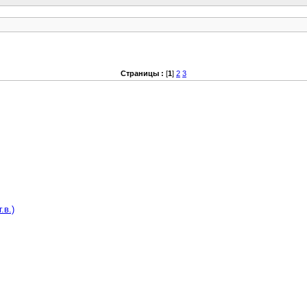
Страницы :
[
1
]
2
3
.в.)