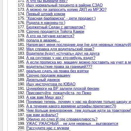
А что бы выбрали ВЫ?
Ищу нормальный техцентр в районе СЗАО
А можно ли запросить копию ДКП из МРЭО?
Первый штраф комом
"Красная барбариска" - дети продают:)
Родила я наконец-то:)
Бюджетный Седан с автоматом?
Срочно продается Тойота Камри
А кто на тигуане катается?
попала в аварию...
Напрягают меня последние дни (не для нервных пожалуй)
Мед справка для водительский прав?
Водители будут «стучать» друг на друга
А на скутерах у нас кто-нибудь ездит?
А если прописка мо, машину можно поставить на учет в 
водительсткие права за границей???
реально сдать на права без взятки
Срочно продаем машину
Дизельный движок
Ищу инструктора по ЮВАО
Цукерберги на ВР залили плохой бензин
Присоветуйте, пожалуйста, по Пежо
А как вам Мицу asx?
Понимаю теперь, почему у нас на форуме только шкоду и
А в течении какого времени штрафы прилетают?))
Чем больше внедорожник, тем дольше идти за трактором!
как вам асфальт?
Обидно до слез.И где справедливость?
УЖАС УЖАСНЫЙ... не для нервных....выговорится
Рассудите нас с мужем