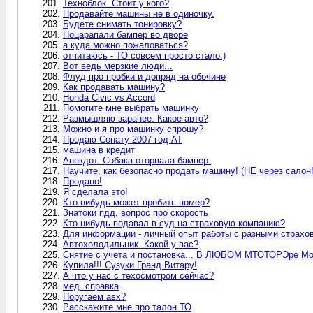
Техноблок. Стоит у кого?
Продавайте машины не в одиночку.
Будете снимать тонировку?
Поцарапали бампер во дворе
а куда можно пожаловаться?
отчитаюсь - ТО совсем просто стало:)
Вот ведь мерзкие люди...
Флуд про пробки и допряд на обочине
Как продавать машину?
Ноnda Civic vs Accord
Помогите мне выбрать машинку
Размышляю заранее. Какое авто?
Можно и я про машинку спрошу?
Продаю Сонату 2007 год АТ
машина в кредит
Анекдот. Собака оторвала бампер.
Научите, как безопасно продать машину! (НЕ через салон!
Продано!
Я сделала это!
Кто-нибудь может пробить номер?
Знатоки пдд, вопрос про скорость
Кто-нибудь подавал в суд на страховую компанию?
Для информации - личный опыт работы с разными страх
Автохолодильник. Какой у вас?
Снятие с учета и постановка... В ЛЮБОМ МТОТОРЭре Мо
Купила!!! Сузуки Гранд Витару!
А что у нас с техосмотром сейчас?
мед. справка
Поругаем asx?
Расскажите мне про талон ТО