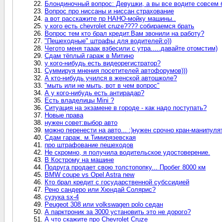
Блондиночный вопрос: Девушки, а вы все водите совсем 
Вопрос про ниссаны и ниссан страхование
а вот расскажите пр НАНО-мойку машины..
у кого есть chevrolet cruze???? собираемся брать
Вопрос тем кто брал кредит.Вам звонили на работу?
"Пешеходные" штрафы для водителей:о))
Чегото меня тааак взбесили с утра.....давайте отомстим)
Сдам тёплый гараж в Митино
у кого-нибудь есть видеорегистратор?
Суммируя мнения посетителей автофорумов)))
А кто-нибудь учился в женской автошколе?
"мыть или не мыть, вот в чем вопрос"
А у кого-нибудь есть антирадар?
Есть владелицы Mini ?
Ситуация на экзамене в городе - как надо поступать?
Новые права
нужен совет:выбор авто
можно перенести на авто... :)нужен срочно кран-манипуля
Сдам гараж. м.Тимирязевская
про штрафование пешеходов
Не скромно, я получила водительское удостоверение.
В Кострому на машине
Подруга продает свою толстопопку... Пробег 8000 км
BMW coupe vs Opel Astra new
Кто брал кредит с государственной субссидией
Рено сандеро или Хюндай Солярис?
сузука sx-4
Peugeot 308 или volkswagen polo седан
А парктроник за 3000 установить это не дорого?
А что скажите про Chevrolet Cruze