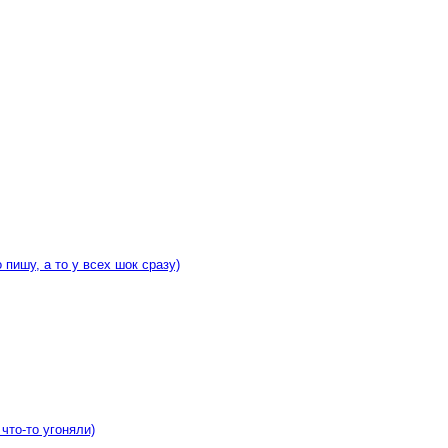
ишу, а то у всех шок сразу)
что-то угоняли)