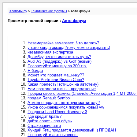
Хлопоты.ру
>
Тематические форумы
> Авто-форум
Просмотр полной версии :
Авто-форум
Незамерзайка замерзает. Что делать?
у кого хонда аккорд?тему можно закрывать)
независимая экспертиза
Деамбиу, кмтеп имкя лятль эуль?
Audi A3 (поддерж.) vs Golf (новый)
Посоветуйте машину за 300 т.р.
Я балда
может кто продает машинку??
Toyota Porte или Nissan Cube?
Какая прелесть! (стишок на автотему)
Нам прокололи шины - продолжение
Продам своего рыжика (Chevrolet Aveo седан 1,4 MT 2006 г
продам Renault Symbol
А можно продать штатную магнитолу?
Инфа собирающимся покупать новый vw
Продаем Land Rover discovery 3
Где кредит брать?
дайте совет - про обувь
Страхование авто
Хундай Гетц продается девочковый :) ПРОДАН
Посоветуйте автопылесос.