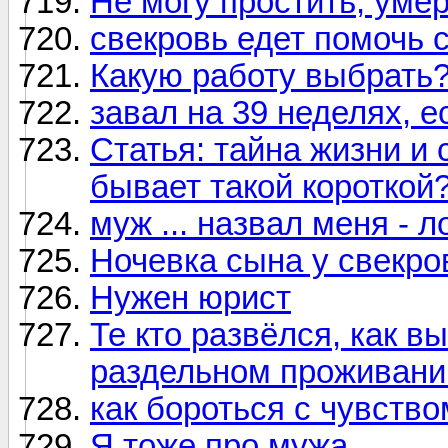
Не могу простить, уме
свекровь едет помочь с
Какую работу выбрать
завал на 39 неделях, е
Статья: тайна жизни и 
бывает такой короткой
муж ... назвал меня - 
Ночевка сына у свекро
Нужен юрист
Те кто развёлся, как в
раздельном проживани
как бороться с чувств
Я тоже про мужа