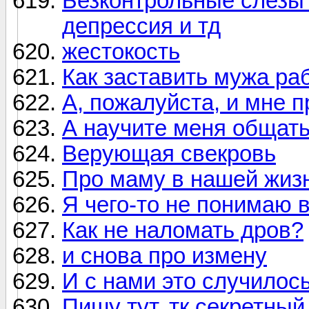
Безконтрольные слезы
депрессия и тд
жестокость
Как заставить мужа ра
А, пожалуйста, и мне п
А научите меня общатьс
Верующая свекровь
Про маму в нашей жизн
Я чего-то не понимаю в
Как не наломать дров?
и снова про измену
И с нами это случилос
Пишу тут, тк секретны