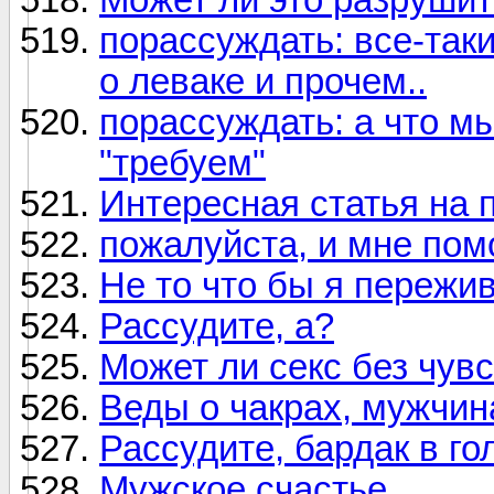
порассуждать: все-так
о леваке и прочем..
порассуждать: а что м
"требуем"
Интересная статья на п
пожалуйста, и мне пом
Не то что бы я пережив
Рассудите, а?
Может ли секс без чув
Веды о чакрах, мужчи
Рассудите, бардак в го
Мужское счастье